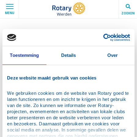
MENU
ZOEKEN
Wierden
Wining & Dining
Een exclusieve avond vol smaak en beleving: Wining &
Dining, georganiseerd door Rotary Wierden. Een
Toestemming
Details
Over
culinaire ontdekkingstocht langs 4 toprestaurants:
Restaurant De Smederije, Bistro Monte Carlo, St. Jans
Bistrobar, Blend Bar & Bites
Deze website maakt gebruik van cookies
Geniet van een heerlijk meergangendiner, waarbij je
We gebruiken cookies om de website van Rotary goed te 
tussen de gerechten door verrast wordt met
laten functioneren en om inzicht te krijgen in het gebruik 
bijzondere intermezzo's. Samen zetten we ons in voor
van de site. Zo kunnen we informatie over Rotary-
een jaarlijks nieuw te kiezen goed doel.
projecten, evenementen en activiteiten van lokale clubs 
beter presenteren en de website verbeteren voor leden 
en bezoekers. Daarnaast gebruiken we cookies voor 
social media en analyse. In sommige gevallen delen we 
gegevens met partners die ons hierbij ondersteunen. 