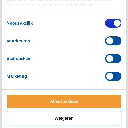
Meer informatie vindt u in ons 
cookiebeleid
.
Toestemmingsselectie
Noodzakelijk
Voorkeuren
Statistieken
Marketing
Info over Rotary Wierden
Activiteiten
Projecten
Bestuur
Login voor leden
Alles toestaan
Neem contact met ons op
Weigeren