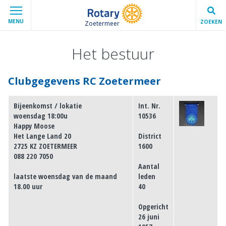
MENU
ZOEKEN
Zoetermeer
Het bestuur
Clubgegevens RC Zoetermeer
Bijeenkomst / lokatie
Int. Nr.
woensdag 18:00u
10536
Happy Moose
Het Lange Land 20
District
2725 KZ ZOETERMEER
1600
088 220 7050
Aantal
laatste woensdag van de maand
leden
18.00 uur
40
Opgericht
26 juni