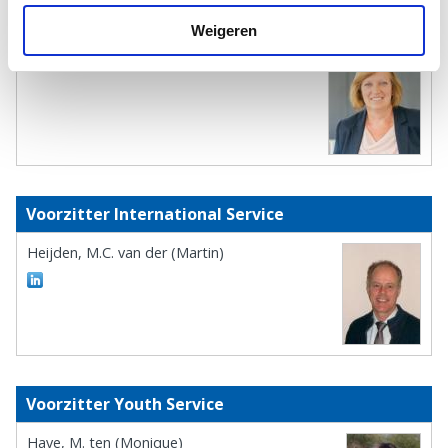
Voorzitter Community Service
Weigeren
Zijp, J.M. van (Jolanda)
Voorzitter International Service
Heijden, M.C. van der (Martin)
Voorzitter Youth Service
Have, M. ten (Monique)