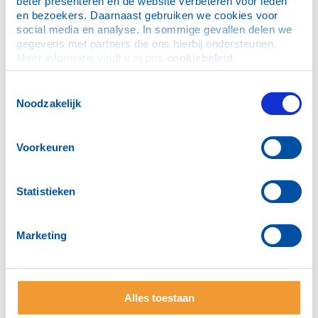
beter presenteren en de website verbeteren voor leden 
en bezoekers. Daarnaast gebruiken we cookies voor 
Commissies:
social media en analyse. In sommige gevallen delen we 
gegevens met partners die ons hierbij ondersteunen. 
Meer informatie vindt u in ons 
cookiebeleid
.
Voorzitter Club Service
Toestemmingsselectie
Haak, M.F. (Frank)
Noodzakelijk
Voorkeuren
Statistieken
Voorzitter Vocational Service
Lurks, M. (Marco)
Marketing
Alles toestaan