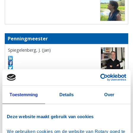
Penningmeester
Spiegelenberg, J. (Jan)
Commissies:
Toestemming
Details
Over
Voorzitter International Service
Deze website maakt gebruik van cookies
Aanholt, P.C.Th. van (Peter)
We gebruiken cookies om de website van Rotary goed te 