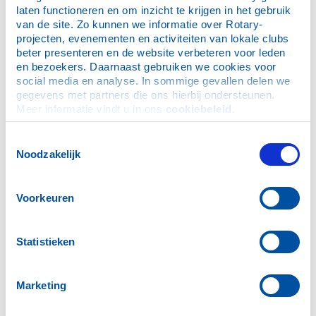
laten functioneren en om inzicht te krijgen in het gebruik 
van de site. Zo kunnen we informatie over Rotary-
projecten, evenementen en activiteiten van lokale clubs 
beter presenteren en de website verbeteren voor leden 
en bezoekers. Daarnaast gebruiken we cookies voor 
Programmacommissaris
social media en analyse. In sommige gevallen delen we 
gegevens met partners die ons hierbij ondersteunen. 
Broekhoff, F.J.G. (Frans)
Meer informatie vindt u in ons 
cookiebeleid
.
Toestemmingsselectie
Noodzakelijk
Voorkeuren
Webmaster
Arends, J. H. (Han)
Statistieken
Marketing