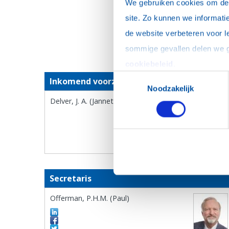
We gebruiken cookies om de w
Berg, B.J. van den (Ba
site. Zo kunnen we informatie
de website verbeteren voor l
cookiebeleid
.
Toestemmingsselectie
Inkomend voorzitter
Noodzakelijk
Delver, J. A. (Jannette Aleida) rev.em.
Secretaris
Offerman, P.H.M. (Paul)