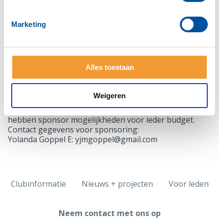
Locatie: Museum Lalique, Gasthuisstraat 8, Doesburg
Tickets:
Marketing
Tickets koopt u via de 'Winkel' knop op onze
speciale
haringparty website
Bezoekers aan de Haringparty mogen voor € 35,00 p.p.
onbeperkt haring eten en genieten van Zuidam
Alles toestaan
Korenwijn. Daarnaast worden er borrelhapjes en
andere lekkernijen geserveerd
Weigeren
Sponsoring:
Wilt u uw bedrijf extra in de belangstelling zetten? We
hebben sponsor mogelijkheden voor ieder budget.
Contact gegevens voor sponsoring:
Yolanda Goppel E: yjmgoppel@gmail.com
Clubinformatie
Nieuws + projecten
Voor leden
Neem contact met ons op