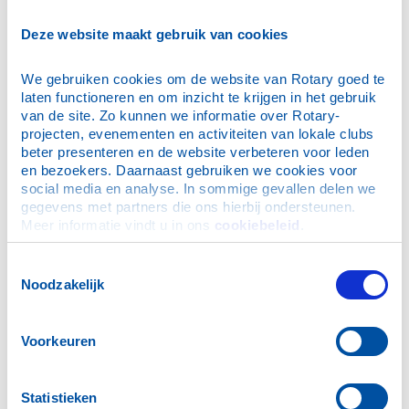
Programma:
Deze website maakt gebruik van cookies
17.00 uur: Ontvangst
17.45 uur: Veiling van het vaatje nieuwe haring
We gebruiken cookies om de website van Rotary goed te 
laten functioneren en om inzicht te krijgen in het gebruik 
18.00 uur: Veiling van een exclusieve ingelijste gouache
van de site. Zo kunnen we informatie over Rotary-
(75 cm x 98 cm) van kunstenaar Ad van den Brink
projecten, evenementen en activiteiten van lokale clubs 
beter presenteren en de website verbeteren voor leden 
18.15 uur: Ruime gelegenheid tot netwerken met
en bezoekers. Daarnaast gebruiken we cookies voor 
ondernemers uit diverse sectoren
social media en analyse. In sommige gevallen delen we 
gegevens met partners die ons hierbij ondersteunen. 
19.30 uur: Einde evenement
Meer informatie vindt u in ons 
cookiebeleid
.
Met uw aanwezigheid ondersteunt u tevens een lokaal
maatschappelijk doel: de terugkeer van de bronzen
Toestemmingsselectie
dame, een kunstwerk van Ad van de Brink dat door
Noodzakelijk
diefstal verloren ging.
Reserveer nu uw plek voor slechts € 35,- per persoon
Voorkeuren
en profiteer van deze unieke zakelijke
netwerkgelegenheid. We verwelkomen u graag tijdens
dit bijzondere zakelijke evenement!
Statistieken