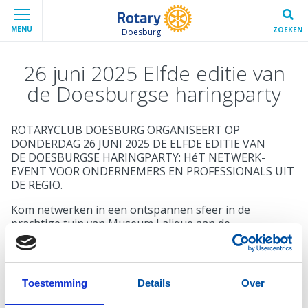
MENU
ZOEKEN
Doesburg
26 juni 2025 Elfde editie van
de Doesburgse haringparty
ROTARYCLUB DOESBURG ORGANISEERT OP
DONDERDAG 26 JUNI 2025 DE ELFDE EDITIE VAN
DE DOESBURGSE HARINGPARTY: HéT NETWERK-
EVENT VOOR ONDERNEMERS EN PROFESSIONALS UIT
DE REGIO.
Kom netwerken in een ontspannen sfeer in de
prachtige tuin van Museum Lalique aan de
Gasthuisstraat 8 te Doesburg. Met uw deelname krijgt
u toegang tot een avond waar zakelijk verbinden
centraal staat, met volop gelegenheid om nieuwe
contacten te leggen en bestaande relaties te
Toestemming
Details
Over
versterken.