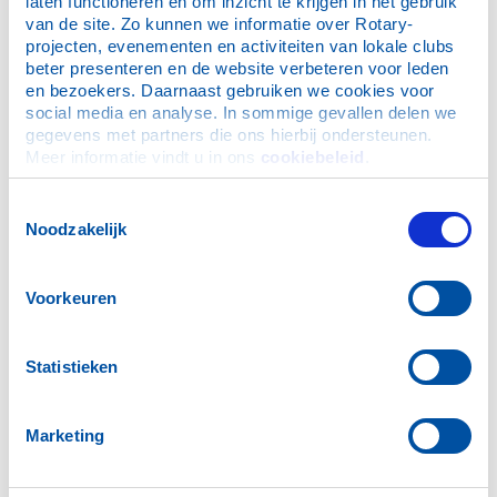
laten functioneren en om inzicht te krijgen in het gebruik 
Deze methode Present staat in de Databank Effectieve
van de site. Zo kunnen we informatie over Rotary-
Sociale Interventies.
projecten, evenementen en activiteiten van lokale clubs 
beter presenteren en de website verbeteren voor leden 
en bezoekers. Daarnaast gebruiken we cookies voor 
social media en analyse. In sommige gevallen delen we 
Projecten
gegevens met partners die ons hierbij ondersteunen. 
Meer informatie vindt u in ons 
cookiebeleid
.
Rotary Pramenregatta
Drachtster Diamant Rally
Toestemmingsselectie
Rotary Golfdag Lauswolt
Noodzakelijk
Klussen voor Stichting Present
Leestuin De Naturij
Voorkeuren
Statistieken
Marketing