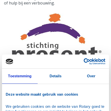
of hulp bij een verbouwing.
Toestemming
Details
Over
We doen dit in samenwerking met
Stichting Present
.
Deze stichting heeft als doel een brug te slaan tussen
mensen die hulp nodig hebben en helpers. Ze doen dit
door aanbodgericht te werken met groepen mensen
Deze website maakt gebruik van cookies
waarbij de kennis en kunde van deze deelnemers het
vertrekpunt is. Dit aanbod wordt gekoppeld aan de
We gebruiken cookies om de website van Rotary goed te 
hulpvraag van mensen die dit goed kunnen gebruiken.