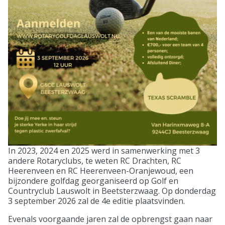
In 2023, 2024 en 2025 werd in samenwerking met 3
andere Rotaryclubs, te weten RC Drachten, RC
Heerenveen en RC Heerenveen-Oranjewoud, een
bijzondere golfdag georganiseerd op Golf en
Countryclub Lauswolt in Beetsterzwaag. Op donderdag
3 september 2026 zal de 4e editie plaatsvinden.
Evenals voorgaande jaren zal de opbrengst gaan naar