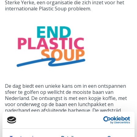
Sterke Yerke, een organisatie die zich inzet voor het
internationale Plastic Soup probleem.
De dag biedt een unieke kans om in een ontspannen
sfeer te golfen op wellicht de mooiste baan van
Nederland. De ontvangst is met een kopje koffie, met
voor onderweg op de baan een lunchpakket en
naderhand een afsluitende barbeque. De wedstrijd
start om 12:00 uur, waarbij de spelvorm Texas
Scramble (strokeplay) werd gehanteerd met een
handicap-verrekening van maximaal 36. Deelname
verloopt in groepen van 4 personen, een zogenaamde