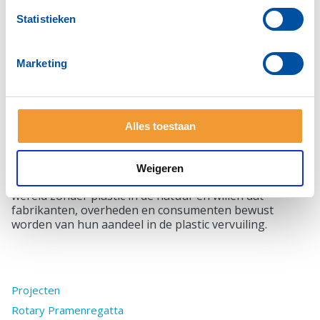
Statistieken
Marketing
Rotary International heeft als belangrijk speerpunt het
tegengaan van de Plastic Soup. De genoemde vier
Friese Rotaryclubs willen dit concreet vormgeven door
Alles toestaan
het ondersteunen van een lokaal initiatief van de
organisatie Sterke Yerke. Deze organisatie (ANBI
instelling) vraagt op haar eigen wijze aandacht voor
Weigeren
het gebruik en de gevolgen van plastic. Wij wensen een
wereld zonder plastic in de natuur en willen dat
fabrikanten, overheden en consumenten bewust
worden van hun aandeel in de plastic vervuiling.
Projecten
Rotary Pramenregatta