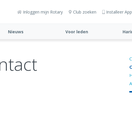
Inloggen mijn Rotary
Club zoeken
Installeer App
Nieuws
Voor leden
Hari
ntact
C
C
H
A