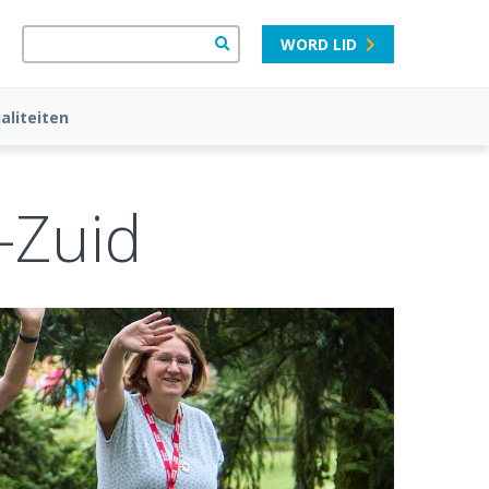
WORD LID
aliteiten
-Zuid