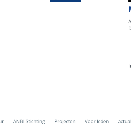
A
D
I
ur
ANBI Stichting
Projecten
Voor leden
actual