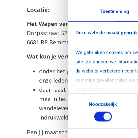
Locatie:
Toestemming
Het Wapen van Bemmel
Dorpsstraat 52
Deze website maakt gebruik
6681 BP Bemmel
We gebruiken cookies om de w
Wat kun je verwachten tijdens de Open
site. Zo kunnen we informatie
onder het genot van een hapje eten 
de website verbeteren voor l
onze leden en vertellen we wie we zi
daarnaast neemt
Pim Miltenburg
, b
cookiebeleid
.
Toestemmingsselectie
mee in het verhaal achter het groo
Noodzakelijk
wandelevenement ter wereld. Een unie
indrukwekkende evenement!
Ben jij maatschappelijk betrokken en wil 