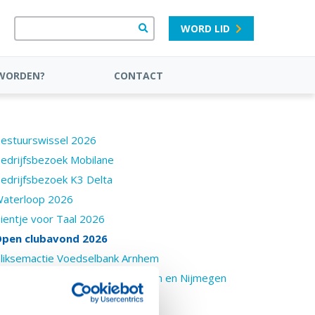
WORD LID
 WORDEN?
CONTACT
estuurswissel 2026
edrijfsbezoek Mobilane
edrijfsbezoek K3 Delta
aterloop 2026
ientje voor Taal 2026
pen clubavond 2026
liksemactie Voedselbank Arnhem
nzameling Voedselbanken Arnhem en Nijmegen
025
ightea 2025