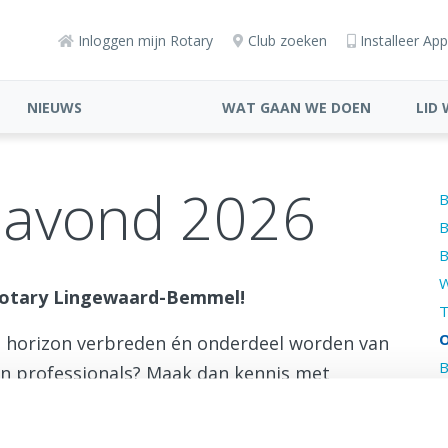
Inloggen mijn Rotary
Club zoeken
Installeer App
NIEUWS
WAT GAAN WE DOEN
LID
bavond 2026
B
B
B
W
Rotary Lingewaard-Bemmel!
T
O
 je horizon verbreden én onderdeel worden van
B
en professionals? Maak dan kennis met
I
onze
Open Clubavond op maandag 16 maart
2
H