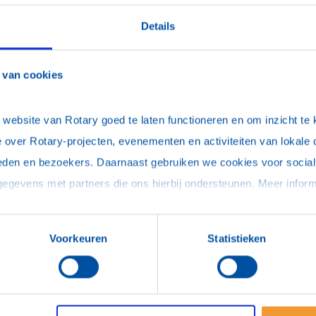
R
Details
2
R
 van cookies
D
ebsite van Rotary goed te laten functioneren en om inzicht te kr
 Clubavond?
 over Rotary-projecten, evenementen en activiteiten van lokale 
maak je op een informele manier kennis met
eden en bezoekers. Daarnaast gebruiken we cookies voor social 
jn en waar we ons voor inzetten.
estuurslid van de Stichting DE 4DAAGSE, ons
tste en bekendste meerdaagse
Voorkeuren
Statistieken
ke inkijk in de organisatie achter dit
je jouw kennis en ervaring inzetten voor een