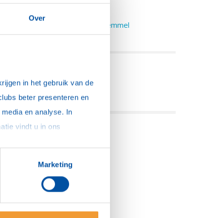
otary clubdag 2025
Over
0-jaar Rotaryclub Lingewaard-Bemmel
ecente berichten
eel deze pagina:
ijgen in het gebruik van de 
clubs beter presenteren en 
media en analyse. In 
sommige gevallen delen we gegevens met partners die ons hierbij ondersteunen. Meer informatie vindt u in ons 
Marketing