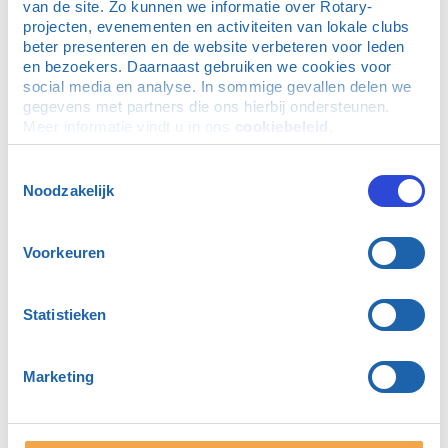
van de site. Zo kunnen we informatie over Rotary-
projecten, evenementen en activiteiten van lokale clubs 
beter presenteren en de website verbeteren voor leden 
en bezoekers. Daarnaast gebruiken we cookies voor 
social media en analyse. In sommige gevallen delen we 
gegevens met partners die ons hierbij ondersteunen. 
Meer informatie vindt u in ons 
cookiebeleid
.
meeslepende ervaring
De expositie bood niet alleen kunstwerken, maar ook
Toestemmingsselectie
context. Bij vrijwel elk werk stond een toelichting die de
Noodzakelijk
achterliggende boodschap helder maakte — van kritiek
op consumptiedrift tot scherpe observaties over
oorlog, ongelijkheid en macht.
Voorkeuren
Sommige zalen waren intiem en verstild, andere juist
groot en visueel overweldigend. Vooral de audiovisuele
Statistieken
installaties trokken de aandacht: korte films en
projecties die Banksy’s werk in beweging brachten en
de verhalen erachter versterkten.
Marketing
Napraten bij Ketelbinkie
Na ruim een uur tussen de kunst en de statements van