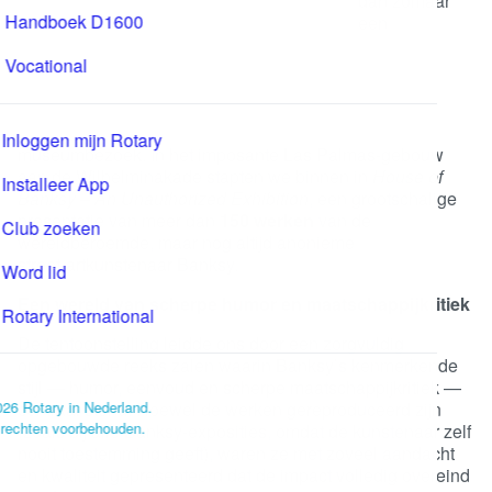
die meer
bleek dan
zomaar een
museumbezoek. In het imposante Las Palmas‑gebouw
aan de Wilhelminakade stapten we binnen in
House of
Banksy – An Unauthorized Exhibition
, een grootschalige
presentatie van meer dan
150 werken
van de
wereldberoemde, maar nog altijd anonieme
street‑artkunstenaar Banksy.
Een wereld van scherpe humor en
maatschappijkritiek
De tentoonstelling leidde ons door een zorgvuldig
opgebouwde reeks zalen waarin Banksy’s
kenmerkende stijl — humor, eenvoud en scherpe
maatschappijkritiek — centraal stond. Hoewel de
werken gereproduceerd zijn (zoals bij alle
Banksy‑exposities, omdat de kunstenaar zelf nooit