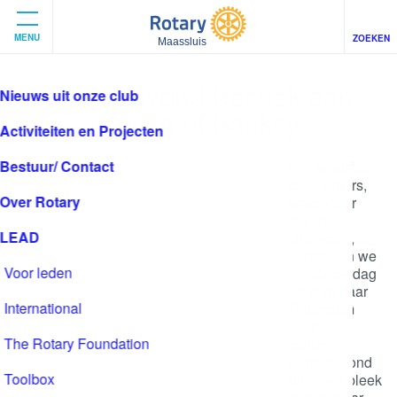
MENU
ZOEKEN
Maassluis
Partneravond Bezoek aan
House of Banksy
Met twaalf
deelnemers,
waaronder
zeven
clubleden,
vertrokken
we op
donderdag 30
april naar
Rotterdam
voor een
culturele
partneravond