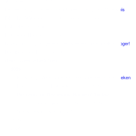
Maandoverzicht juli 2026
Bezoek van gouverneur Frank Speel – Terug naar Maassluis
INFO RC MM doet mee met Trappe veur Flappe
Installatie van nieuw lid
Fietsavond Hoek van Holland
Rotary Girls – goed geoefend en weer een paar plaatsen
hoger!
Bedrijfsbezoek Euro Prodcuts
Gearchiveerde berichten
2026
Kookgaag - Waar Rotarians ineens keukenprinsen
bleken
Doe mee aan de Rotary Kennis Quiz 2026
Partneravond Bezoek aan House of Banksy