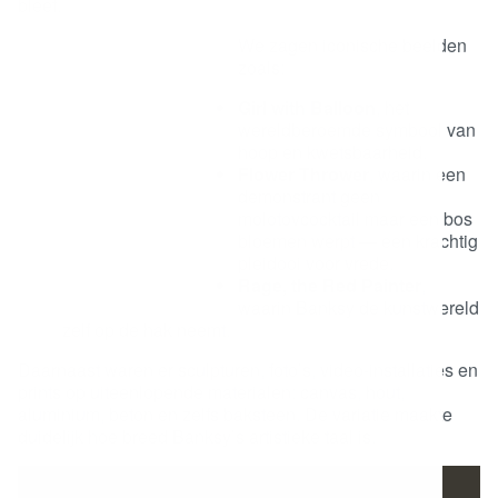
toestemming geeft), waren ze met zoveel aandacht en
kwaliteit gepresenteerd dat de impact volledig overeind
bleef.
We zagen iconische beelden
zoals:
Girl with Balloon
, het
wereldberoemde symbool
van hoop en kwetsbaarheid.
Flower Thrower
, waarin een
demonstrant geen
molotovcocktail maar een
bos bloemen werpt — een
krachtig pleidooi voor vrede.
Rage, the Red Painter
,
waarin Banksy de
kunstwereld zelf op de hak neemt.
Daarnaast waren er sculpturen, foto’s,
video‑installaties en prints op uiteenlopende
materialen: canvas, hout, aluminium, beton en zelfs
baksteen. De variatie maakte duidelijk hoe breed