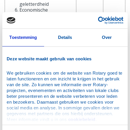
geletterdheid
Economische
ontwikkeling
Het leefmilieu
beschermen
Toestemming
Details
Over
Een serviceproject buiten een van deze gebieden komt
niet in aanmerking voor een Global Grant.
Deze website maakt gebruik van cookies
We gebruiken cookies om de website van Rotary goed te 
laten functioneren en om inzicht te krijgen in het gebruik 
Voor leden
van de site. Zo kunnen we informatie over Rotary-
projecten, evenementen en activiteiten van lokale clubs 
International
beter presenteren en de website verbeteren voor leden 
The Rotary Foundation
en bezoekers. Daarnaast gebruiken we cookies voor 
social media en analyse. In sommige gevallen delen we 
Actueel
gegevens met partners die ons hierbij ondersteunen. 
Steun aan service projecten
Meer informatie vindt u in ons 
cookiebeleid
.
Areas of focus