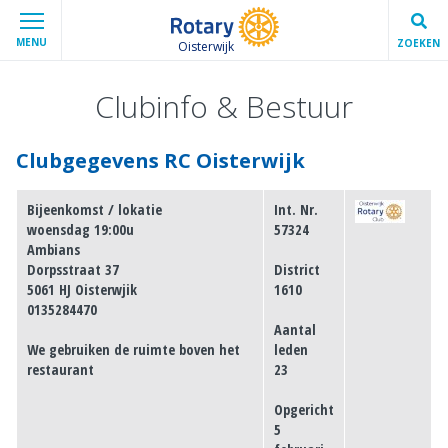
MENU
ZOEKEN
Oisterwijk
Clubinfo & Bestuur
Clubgegevens RC Oisterwijk
Bijeenkomst / lokatie
Int. Nr.
woensdag 19:00u
57324
Ambians
Dorpsstraat 37
District
5061 HJ Oisterwjik
1610
0135284470
Aantal
We gebruiken de ruimte boven het
leden
restaurant
23
Opgericht
5