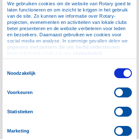
Berkien, R. (Ralph) MSc
We gebruiken cookies om de website van Rotary goed te 
laten functioneren en om inzicht te krijgen in het gebruik 
van de site. Zo kunnen we informatie over Rotary-
projecten, evenementen en activiteiten van lokale clubs 
beter presenteren en de website verbeteren voor leden 
en bezoekers. Daarnaast gebruiken we cookies voor 
social media en analyse. In sommige gevallen delen we 
gegevens met partners die ons hierbij ondersteunen. 
Penningmeester
Meer informatie vindt u in ons 
cookiebeleid
.
Burg, M. van der (Mariëlle)
Toestemmingsselectie
Noodzakelijk
Voorkeuren
Commissies:
Statistieken
Voorzitter Community Service
Marketing
Haren, L.A.M. van (Loes)