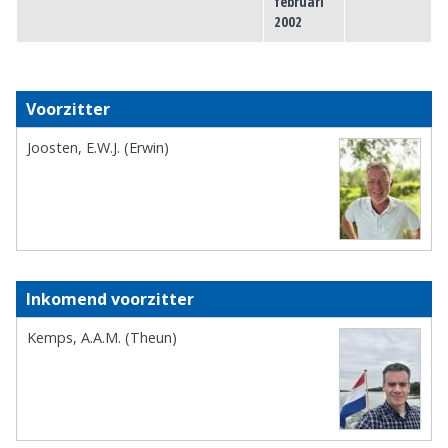
februari
2002
Voorzitter
Joosten, E.W.J. (Erwin)
Inkomend voorzitter
Kemps, A.A.M. (Theun)