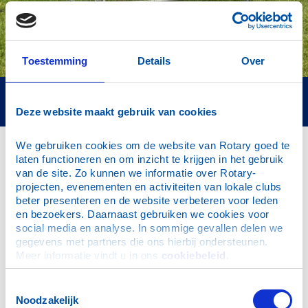
Toestemming
Details
Over
Welkom op de website van RC Oosterbeek-Kabeljauw
Deze website maakt gebruik van cookies
We gebruiken cookies om de website van Rotary goed te 
laten functioneren en om inzicht te krijgen in het gebruik 
van de site. Zo kunnen we informatie over Rotary-
Wat leuk dat u onze website bezoekt.
projecten, evenementen en activiteiten van lokale clubs 
Rotaryclub Oosterbeek-Kabeljauw is een actieve en
beter presenteren en de website verbeteren voor leden 
betrokken club met bijna 40 leden. Onze leden brengen
en bezoekers. Daarnaast gebruiken we cookies voor 
uiteenlopende achtergronden, ervaringen en expertise
social media en analyse. In sommige gevallen delen we 
mee. Diversiteit zien wij als een kracht. Naast
gegevens met partners die ons hierbij ondersteunen. 
vriendschap, persoonlijke ontwikkeling en inspirerende
Meer informatie vindt u in ons 
cookiebeleid
.
ontmoetingen staat maatschappelijke betrokkenheid
centraal. We zetten ons actief in voor projecten die
Toestemmingsselectie
bijdragen aan een betere samenleving, zowel lokaal als
Noodzakelijk