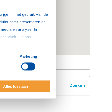
ijgen in het gebruik van de 
clubs beter presenteren en 
media en analyse. In 
sommige gevallen delen we gegevens met partners die ons hierbij ondersteunen. Meer informatie vindt u in ons 
Marketing
Clubs zoeken
Zoeken
Alles toestaan