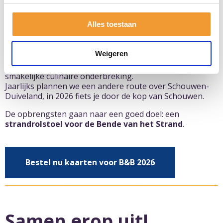
Bikes & Bites 2026
Alles toestaan
De mooiste en lekkerste fietstocht van het jaar vertrekt
op
zaterdag 5 september 2026
.
Weigeren
Bikes & Bites is een culinaire fietstocht met een route
van ± 39 kilometer. Onderweg stap je 5x af voor een
smakelijke culinaire onderbreking.
Jaarlijks plannen we een andere route over Schouwen-
Duiveland, in 2026 fiets je door de kop van Schouwen.
De opbrengsten gaan naar een goed doel: een
strandrolstoel voor de Bende van het Strand
.
Bestel nu kaarten voor B&B 2026
Samen erop uit!