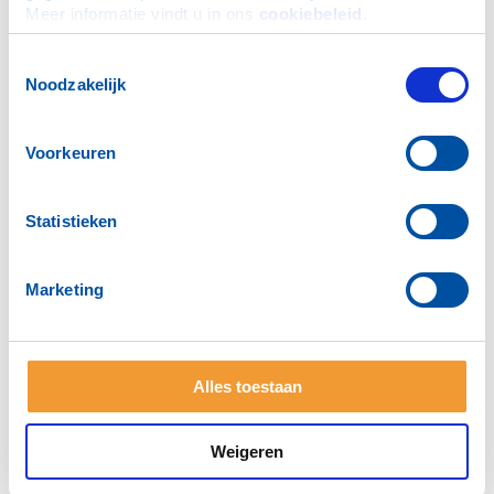
Meer informatie vindt u in ons 
cookiebeleid
.
warm decembergevoel te
bezorgen.”
Toestemmingsselectie
Noodzakelijk
Voorkeuren
Statistieken
Marketing
Alles toestaan
Weigeren