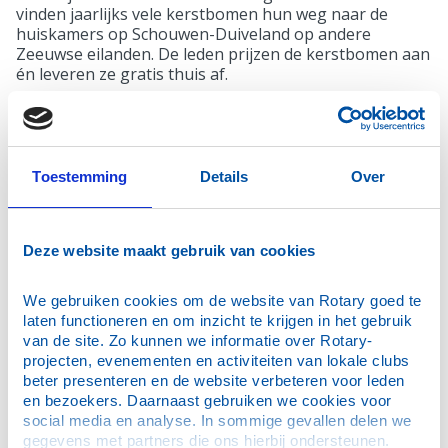
vinden jaarlijks vele kerstbomen hun weg naar de
huiskamers op Schouwen-Duiveland op andere
Zeeuwse eilanden. De leden prijzen de kerstbomen aan
én leveren ze gratis thuis af.
De hoge kwaliteit van de bomen, de website om
eenvoudig te bestellen en te betalen, en de bezorging
aan huis (of op het werk) maken dat de schare trouwe
klanten jaarlijks groeit.
Toestemming
Details
Over
De opbrengst van deze kerstbomenverkoop besteedt
Rotary Schouwen-Duiveland aan Sinterklaascadeaus
voor kinderen van ouders die de Voedselbank
Deze website maakt gebruik van cookies
bezoeken.
We gebruiken cookies om de website van Rotary goed te 
laten functioneren en om inzicht te krijgen in het gebruik 
"Een klein gebaar kan juist in
van de site. Zo kunnen we informatie over Rotary-
deze periode van het jaar
projecten, evenementen en activiteiten van lokale clubs 
een groot verschil maken.
beter presenteren en de website verbeteren voor leden 
Met de steun van onze
en bezoekers. Daarnaast gebruiken we cookies voor 
social media en analyse. In sommige gevallen delen we 
kerstbomenkopers hopen we
gegevens met partners die ons hierbij ondersteunen. 
zoveel mogelijk gezinnen een