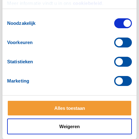
Meer informatie vindt u in ons 
cookiebeleid
.
Toestemmingsselectie
Noodzakelijk
Voorkeuren
HANDBOEK...
Statistieken
Marketing
SOCIAL MEDIA
Alles toestaan
Weigeren