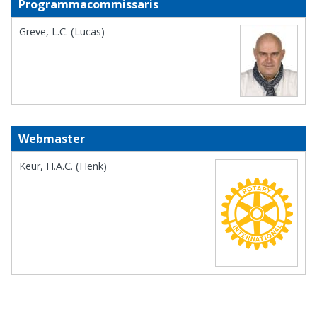
Programmacommissaris
Greve, L.C. (Lucas)
Webmaster
Keur, H.A.C. (Henk)