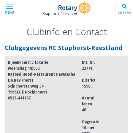
MENU
ZOEKEN
Staphorst-Reestland
Clubinfo en Contact
Clubgegevens RC Staphorst-Reestland
Bijeenkomst / lokatie
Int. Nr.
woensdag 18:00u
22771
Kasteel Hotel-Restaurant Havesathe
De Havixhorst
District
Schiphorsterweg 34
1590
7966AC De Schiphorst
0522-441487
Aantal
leden
40
Opgericht
10 mei