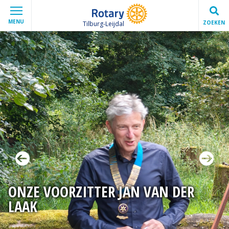
MENU
ZOEKEN
Tilburg-Leijdal
ONZE VOORZITTER JAN VAN DER
LAAK