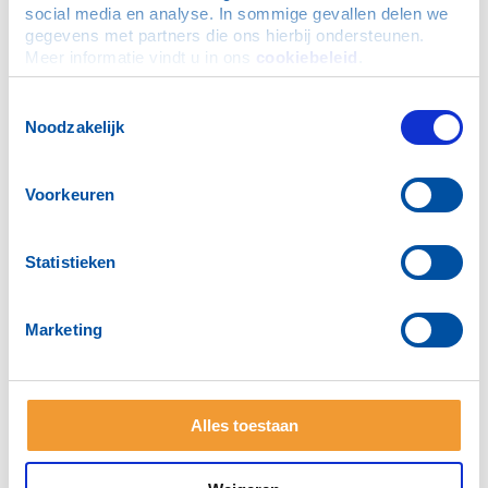
social media en analyse. In sommige gevallen delen we 
gegevens met partners die ons hierbij ondersteunen. 
Meer informatie vindt u in ons 
cookiebeleid
.
Toestemmingsselectie
Noodzakelijk
Voorkeuren
Statistieken
1 / 5
Marketing
Golftoernooi 12 juni 2026
Benefietconcert Energy4All 21 mei 2026
Alles toestaan
Open clubavond 26 maart 2026
NLdoet 14 maart 2026