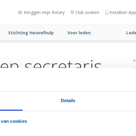
Inloggen mijn Rotary
Club zoeken
Installeer App
Stichting Heuvelhulp
Voor leden
Lede
en secretaris
H
B
J
Details
 van cookies