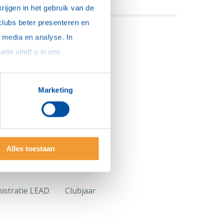
ieuws van en over Rotary
ijgen in het gebruik van de 
clubs beter presenteren en 
media en analyse. In 
sommige gevallen delen we gegevens met partners die ons hierbij ondersteunen. Meer informatie vindt u in ons 
Marketing
Alles toestaan
istratie LEAD
Clubjaar