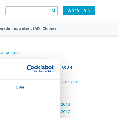
WORD LID
nadministratie LEAD
Clubjaar
et bestuur
estuur & commissies
aarverslagen & jaarrekeningen RCUH
Jaarverslagen secretaris
Jaarverslag secretaris RCUH 2025-2026
Over
Ouder
Jaarrekeningen penningmeester
Maidenspeech voorzitter 2012-2013
Maidenspeech voorzitter 2011-2012