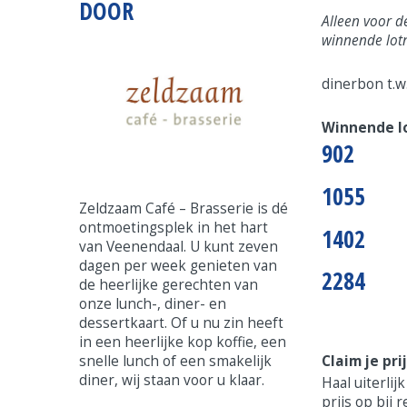
DOOR
Alleen voor d
winnende lo
dinerbon t.w.
Winnende 
902
1055
Zeldzaam Café – Brasserie is dé
ontmoetingsplek in het hart
1402
van Veenendaal. U kunt zeven
dagen per week genieten van
2284
de heerlijke gerechten van
onze lunch-, diner- en
dessertkaart. Of u nu zin heeft
in een heerlijke kop koffie, een
snelle lunch of een smakelijk
Claim je pri
diner, wij staan voor u klaar.
Haal uiterlij
prijs op bij