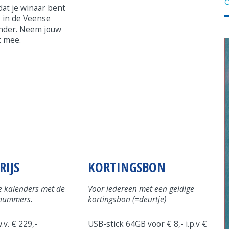
O
dat je winaar bent
s in de Veense
nder. Neem jouw
t mee.
RIJS
KORTINGSBON
e kalenders met de
Voor iedereen met een geldige
tnummers.
kortingsbon (=deurtje)
.v. € 229,-
USB-stick 64GB voor € 8,- i.p.v €