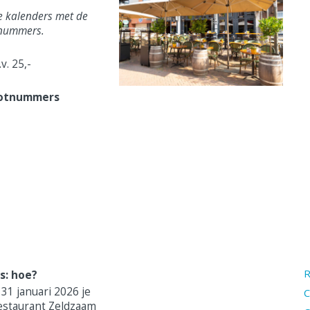
e kalenders met de
tnummers.
v. 25,-
lotnummers
R
js: hoe?
k 31 januari 2026 je
C
 restaurant Zeldzaam