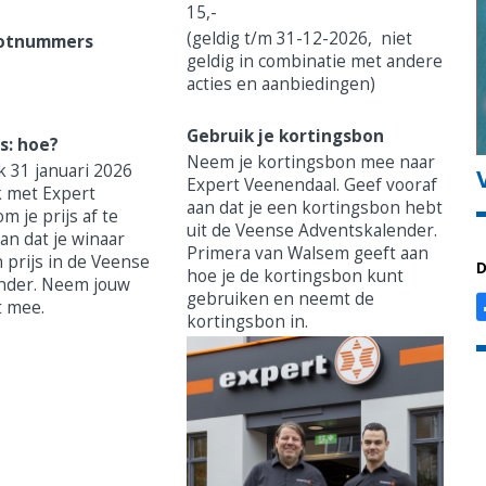
15,-
(geldig t/m 31-12-2026, niet
lotnummers
geldig in combinatie met andere
acties en aanbiedingen)
Gebruik je kortingsbon
js: hoe?
Neem je kortingsbon mee naar
k 31 januari 2026
Expert Veenendaal. Geef vooraf
k met Expert
aan dat je een kortingsbon hebt
 je prijs af te
uit de Veense Adventskalender.
an dat je winaar
Primera van Walsem geeft aan
 prijs in de Veense
D
hoe je de kortingsbon kunt
nder. Neem jouw
gebruiken en neemt de
t mee.
kortingsbon in.