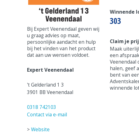
Winnende 
303
Bij Expert Veenendaal geven wij
u graag advies op maat,
Claim je pri
persoonlijke aandacht en hulp
bij het vinden van het product
Maak uiterlij
dat aan uw wensen voldoet.
een afspraa
Veenendaal om
halen, geef a
Expert Veenendaal
bent van een
Adventskale
't Gelderland 1 3
winnende lo
3901 BB Veenendaal
0318 742103
Contact via e-mail
>
Website