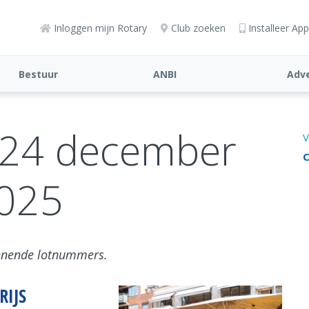
Inloggen mijn Rotary
Club zoeken
Installeer App
Bestuur
ANBI
Adv
s 24 december
V
C
025
winnende lotnummers.
RIJS