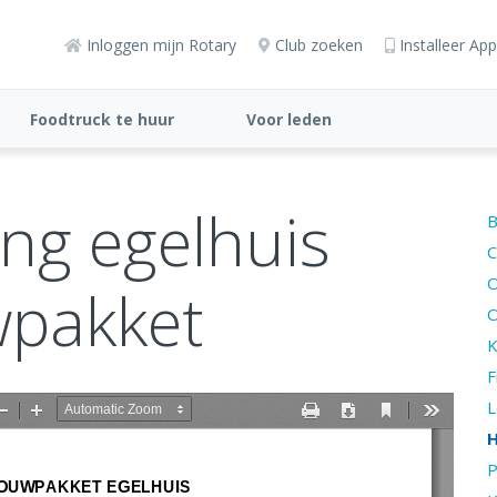
Inloggen mijn Rotary
Club zoeken
Installeer App
Foodtruck te huur
Voor leden
ng egelhuis
B
C
O
pakket
O
K
F
L
H
P