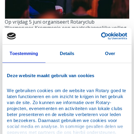
Op vrijdag 5 juni organiseert Rotaryclub
Wormerveer‑Krommenie een maatschappelijke veiling.
De volledige opbrengst gaat naar
Stichting Leergeld Zaanstad.
Toestemming
Details
Over
Deze website maakt gebruik van cookies
Waar kun je op bieden bij de veiling
We gebruiken cookies om de website van Rotary goed te 
De kavels voor de veiling zijn bekend! Neem alvast een
laten functioneren en om inzicht te krijgen in het gebruik 
kijkje bij de unieke en bijzondere items en activiteiten
van de site. Zo kunnen we informatie over Rotary-
die geveild worden: van heerlijke appeltaart tot een
projecten, evenementen en activiteiten van lokale clubs 
zeiltocht op het IJsselmeer, en van sportieve
beter presenteren en de website verbeteren voor leden 
uitdagingen en culturele belevenissen tot waardevolle
en bezoekers. Daarnaast gebruiken we cookies voor 
trainingen en adviezen voor jouw organisatie.
social media en analyse. In sommige gevallen delen we 
gegevens met partners die ons hierbij ondersteunen. 