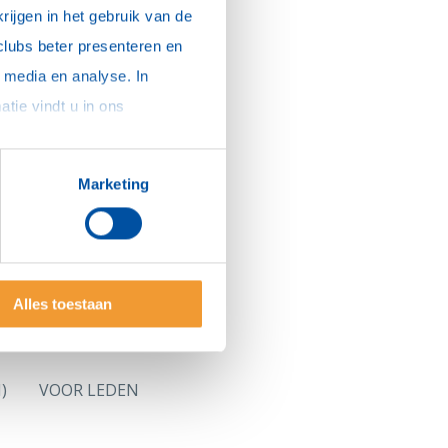
ijgen in het gebruik van de 
clubs beter presenteren en 
media en analyse. In 
sommige gevallen delen we gegevens met partners die ons hierbij ondersteunen. Meer informatie vindt u in ons 
Marketing
Alles toestaan
)
VOOR LEDEN