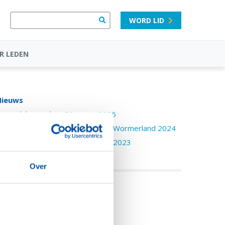
WORD LID
R LEDEN
Nieuws
pen clubavond op 26 maart 2026
ongerenpanel in de Raadzaal van Wormerland 2024
aansGezondeTochie in het NHD 2023
aatschappelijke veiling 2022
Over