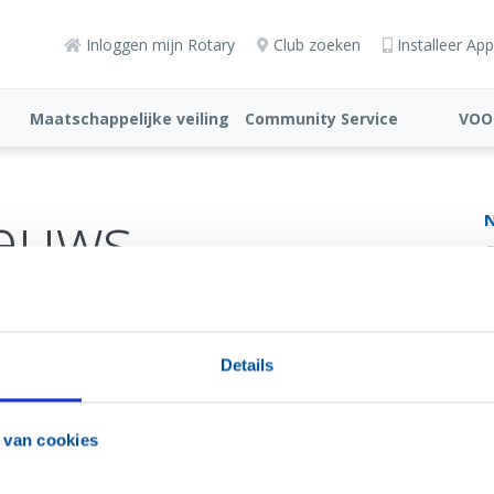
Inloggen mijn Rotary
Club zoeken
Installeer App
Maatschappelijke veiling
Community Service
VOO
(ANBI)
euws
O
J
Z
M
Details
 van cookies