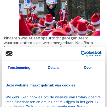
kinderen was er een speurtocht georganiseerd
waaraan enthousiast werd meegedaan. Na afloop
kregen zij lekkere chocolademelk en een traktatie.
Santa Run is inmiddels een traditie geworden die hoort
bij Bennekom en de Dickens Fair.
Toestemming
Details
Over
Voor de
oudere
kinderen
en de
Deze website maakt gebruik van cookies
We gebruiken cookies om de website van Rotary goed te 
laten functioneren en om inzicht te krijgen in het gebruik 
van de site. Zo kunnen we informatie over Rotary-