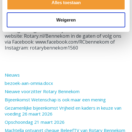
agenda!
Alles toestaan
Bekijk hier het item van XON van Santa Run Rotary
Bennekom 2025
https://youtu.be/j-lfRJMLL2s
Weigeren
Belangstelling voor Rotary Bennekom? Houdt de
website: Rotary.nl/Bennekom in de gaten of volg ons
via Facebook: www.facebook.com/RCbennekom of
Instagram: rotarybennekom1560
Nieuws
bezoek-aan-omnia.docx
Nieuwe voorzitter Rotary Bennekom
Bijeenkomst Wetenschap is ook maar een mening
Gezamenlijke bijeenkomst Vrijheid en kaders in keuze van
voeding 26 maart 2026
Opschoondag 21 maart 2026
Machtella ontvangt cheque BeleefTV van Rotary Bennekom