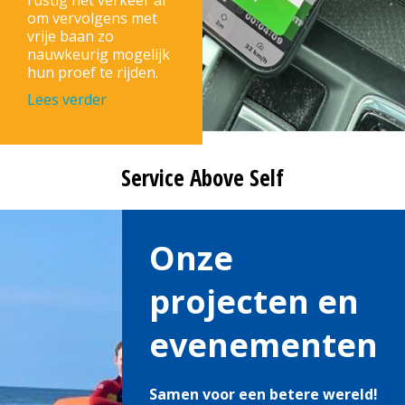
rustig het verkeer af
om vervolgens met
vrije baan zo
nauwkeurig mogelijk
hun proef te rijden.
Lees verder
Service Above Self
Onze
projecten en
evenementen
Samen voor een betere wereld!