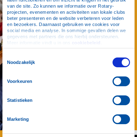
Met een heerlijke
van de site. Zo kunnen we informatie over Rotary-
sfeer en culinaire
projecten, evenementen en activiteiten van lokale clubs 
verrassingen op elke
beter presenteren en de website verbeteren voor leden 
locatie kijken we met
en bezoekers. Daarnaast gebruiken we cookies voor 
trots en plezier terug
social media en analyse. In sommige gevallen delen we 
op een geslaagd
gegevens met partners die ons hierbij ondersteunen. 
evenement.
Meer informatie vindt u in ons 
cookiebeleid
.
De vier deelnemende
Toestemmingsselectie
restaurants wisten de
Noodzakelijk
deelnemers te
verwennen met
smaakvolle en
creatieve hapjes. De
Voorkeuren
enthousiaste reacties
onderweg
bevestigden dat er
Statistieken
volop werd genoten.
Lees verder
Marketing