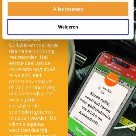
Rotary Rally
Alles toestaan
Beverwijk 2026
De Rotary Rally
Beverwijk 2026
Weigeren
startte vanaf de
Heemskerkse
Golfclub en voerde de
deelnemers richting
het noorden. Het
eerste deel van de
route was nog goed
te volgen, met
controlepunten via
de app en onderweg
een snelheidsproef
waarbij drie
verschillende
snelheden gereden
moesten worden. De
slimme equipes
wachtten daarbij