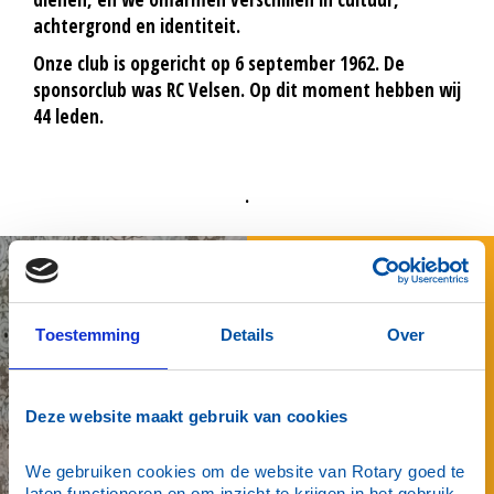
achtergrond en identiteit.
Onze club is opgericht op 6 september 1962. De
sponsorclub was RC Velsen. Op dit moment hebben wij
44 leden.
.
Wat een geslaagde
editie van Hap, Tap
& Stap 2026!
Toestemming
Details
Over
Zondag 12 april 2026
stond de derde editie
van
Hap, Tap & Stap
Deze website maakt gebruik van cookies
Beverwijk
op het
programma – en wat
was het een
We gebruiken cookies om de website van Rotary goed te 
fantastische middag!
laten functioneren en om inzicht te krijgen in het gebruik 