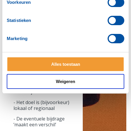
van de clubleden wordt
Voorkeuren
ingezet om de vereiste
steun te bieden
Statistieken
- De Community Service
verleent ook steun aan
culturele doelen.
Marketing
Om in aanmerking te
komen voor steun dient
het doel tenminste aan de
volgende voorwaarden te
Alles toestaan
voldoen:
- Het doel past binnen het
Weigeren
karakter van de Rotaryclub
Beverwijk
- Het doel is (bijvoorkeur)
lokaal of regionaal
- De eventuele bijdrage
‘maakt een verschil’