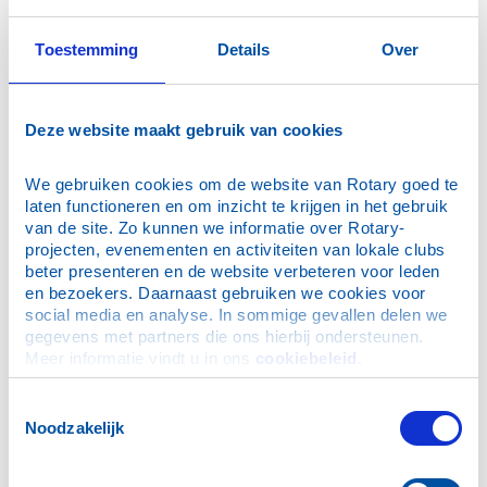
instellingen van algemeen
maatschappelijk belang die
zich de bestrijding van
Toestemming
Details
Over
maatschappelijke noden
tot taak stellen.
Steun aan personen die
Deze website maakt gebruik van cookies
hulp behoeven betekent
tegenwoordig:
We gebruiken cookies om de website van Rotary goed te 
laten functioneren en om inzicht te krijgen in het gebruik 
- Als de ‘nood’ gebrek aan
van de site. Zo kunnen we informatie over Rotary-
geld is, dan organiseert
projecten, evenementen en activiteiten van lokale clubs 
Community Service
beter presenteren en de website verbeteren voor leden 
fondsenwervende
en bezoekers. Daarnaast gebruiken we cookies voor 
activiteiten of schenkt geld
social media en analyse. In sommige gevallen delen we 
uit het vermogen van de
gegevens met partners die ons hierbij ondersteunen. 
stichting
Meer informatie vindt u in ons 
cookiebeleid
.
- Als de ‘nood’ gebrek aan
iets anders is dan geld, dan
Toestemmingsselectie
zorgt de Community
Noodzakelijk
Service ervoor dat de
kennis en deskundigheid