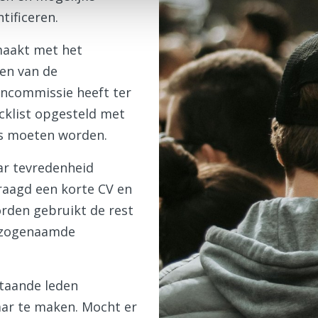
tificeren.
maakt met het
den van de
encommissie heeft ter
cklist opgesteld met
s moeten worden.
aar tevredenheid
vraagd een korte CV en
orden gebruikt de rest
t zogenaamde
staande leden
ar te maken. Mocht er