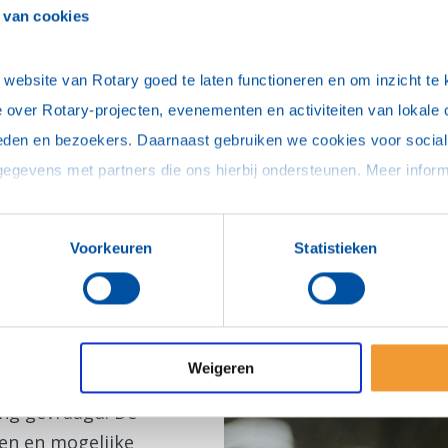
 van cookies
manieren in scope van
ebsite van Rotary goed te laten functioneren en om inzicht te kr
 over Rotary-projecten, evenementen en activiteiten van lokale 
en bepaalde persoon
eden en bezoekers. Daarnaast gebruiken we cookies voor social 
ordt gericht gezocht
volgens contact
Voorkeuren
Statistieken
rst door één of
ommissie binnen de
Weigeren
in de club zou passen.
ng gevraagd. De
gen en mogelijke