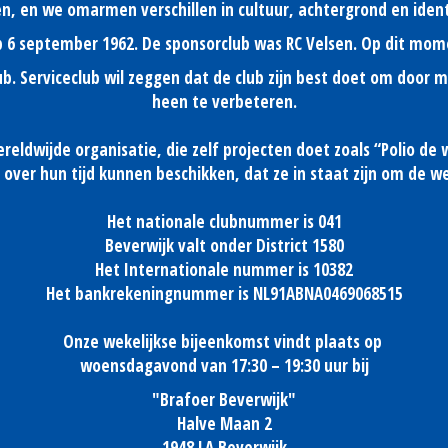
n, en we omarmen verschillen in cultuur, achtergrond en ident
op 6 september 1962. De sponsorclub was RC Velsen. Op dit mom
club. Serviceclub wil zeggen dat de club zijn best doet om door
heen te verbeteren.
ereldwijde organisatie, die zelf projecten doet zoals “Polio de w
over hun tijd kunnen beschikken, dat ze in staat zijn om de we
Het nationale clubnummer is 041
Beverwijk valt onder District 1580
Het Internationale nummer is 10382
Het bankrekeningnummer is NL91ABNA0469068515
Onze wekelijkse bijeenkomst vindt plaats op
woensdagavond van 17:30 – 19:30 uur bij
"Brafoer Beverwijk"
Halve Maan 2
1948 LA Beverwijk