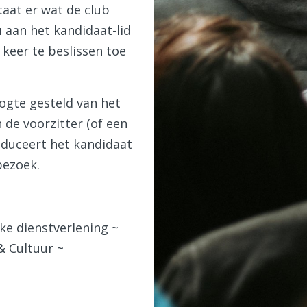
aat er wat de club
u aan het kandidaat-lid
keer te beslissen toe
ogte gesteld van het
 de voorzitter (of een
roduceert het kandidaat
bezoek.
jke dienstverlening ~
& Cultuur ~