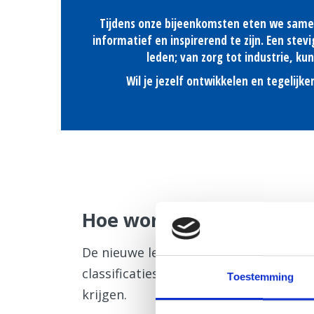
Tijdens onze bijeenkomsten eten we samen 
informatief en inspirerend te zijn. Een ste
leden; van zorg tot industrie, ku
Wil je jezelf ontwikkelen en tegelij
Hoe word je lid van onze
De nieuwe ledencommissie streeft ern
classificaties – beroepen – binnen onz
Toestemming
krijgen.