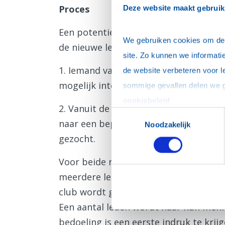
Proces
Deze website maakt gebruik
Een potentieel nieuw lid kan op twee 
We gebruiken cookies om de w
de nieuwe ledencommissie komen:
site. Zo kunnen we informatie
1. Iemand vanuit de club denkt dat e
de website verbeteren voor l
mogelijk interessant kan zijn.
cookiebeleid
.
2. Vanuit de nieuwe ledencommissie w
Toestemmingsselectie
naar een bepaalde classificatie en ver
Noodzakelijk
gezocht.
Voor beide routes geldt dat er alleree
meerdere leden van de classificatiec
club wordt gesondeerd of dit individu 
Een aantal leden wordt naar hun meni
bedoeling is een eerste indruk te krij