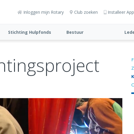
Inloggen mijn Rotary
Club zoeken
Installeer App
Stichting Hulpfonds
Bestuur
Lede
htingsproject
F
Z
K
O