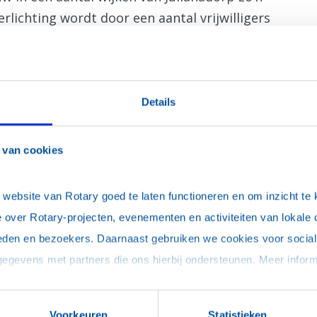
rlichting wordt door een aantal vrijwilligers
ddels opgestart. Dat doen wij natuurlijk weer
n Zee, waar leerlingen het laswerk uitvoeren.
Details
n:
 van cookies
ebsite van Rotary goed te laten functioneren en om inzicht te kr
 over Rotary-projecten, evenementen en activiteiten van lokale 
eden en bezoekers. Daarnaast gebruiken we cookies voor social 
uitvoeringen
Voorkeuren
Statistieken