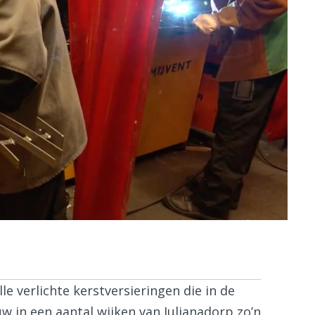
lle verlichte kerstversieringen die in de
 in een aantal wijken van Julianadorp zo’n