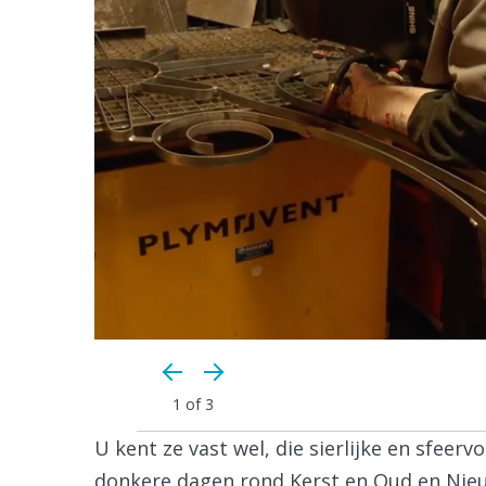
1
of 3
U kent ze vast wel, die sierlijke en sfeervo
donkere dagen rond Kerst en Oud en Nieuw