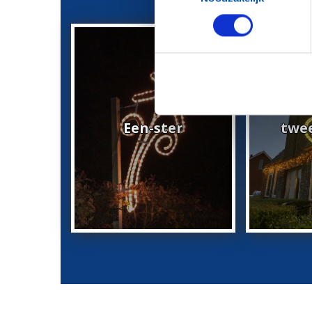
Een-ster
twe