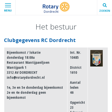
MENU
ZOEKEN
Dordrecht
Het bestuur
Clubgegevens RC Dordrecht
Bijeenkomst / lokatie
Int. Nr.
donderdag 18:00u
10485
Restaurant Wantijpaviljoen
Wantijpark 1
District
3312 AV DORDRECHT
1610
info@rotarydordrecht.nl
Aantal
1e, 3e en 5e donderdag bijeenkomst
leden
2e en 4e donderdag geen
46
bijeenkomst
Opgericht
23