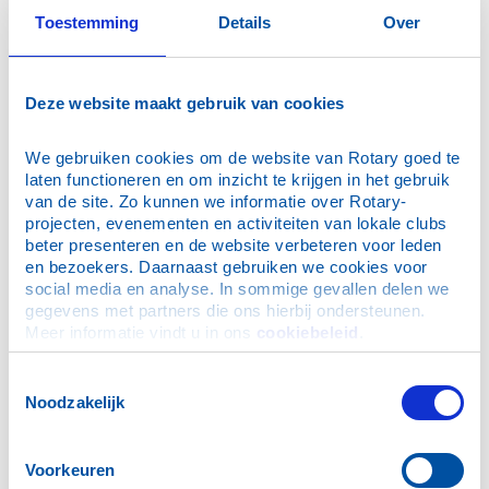
Toestemming
Details
Over
Penningmeester
Deze website maakt gebruik van cookies
Bouwer, L.J. (Lennard) RB
We gebruiken cookies om de website van Rotary goed te 
laten functioneren en om inzicht te krijgen in het gebruik 
van de site. Zo kunnen we informatie over Rotary-
projecten, evenementen en activiteiten van lokale clubs 
beter presenteren en de website verbeteren voor leden 
en bezoekers. Daarnaast gebruiken we cookies voor 
Commissies:
social media en analyse. In sommige gevallen delen we 
gegevens met partners die ons hierbij ondersteunen. 
Meer informatie vindt u in ons 
cookiebeleid
.
Voorzitter Vocational Service
Toestemmingsselectie
Haar, M.A.S.M. ter (Marc)
Noodzakelijk
Voorkeuren