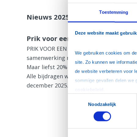
Toestemming
Nieuws 2025
Deze website maakt gebruik
Prik voor een prik: feestelijke 
PRIK VOOR EEN PRIK. In de periode rondo
We gebruiken cookies om de w
samenwerking met de Haarlemse wijnhandel
site. Zo kunnen we informatie
Maar liefst 20% van de opbrengst wordt
de website verbeteren voor l
Alle bijdragen worden verdubbeld door de
december 2025.
cookiebeleid
.
Toestemmingsselectie
Noodzakelijk