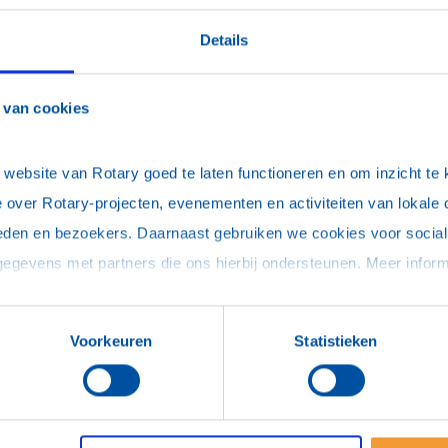
W
Details
R
E
 van cookies
R
bruiswijn voor End Polio Now
M
m de feestdagen verkopen we - in
ebsite van Rotary goed te laten functioneren en om inzicht te kr
R
 Avinture - opnieuw heerlijke ‘prikwijnen’.
O
 over Rotary-projecten, evenementen en activiteiten van lokale 
 gedoneerd aan de End Polio Now-campagne.
F
eden en bezoekers. Daarnaast gebruiken we cookies voor social 
 Gates Foundation! Deze actie loopt t/m 18
O
e
A
Voorkeuren
Statistieken