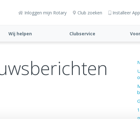
Inloggen mijn Rotary
Club zoeken
Installeer App
Wij helpen
Clubservice
Voor
euwsberichten
N
U
o
M
b
G
1
R
E
G