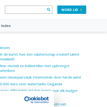
WORD LID
 leden
ieuws
it de kunst: hoe een nalatenschap creatief talent
ntwikkelt
eer muziek en kokkerellen met opbrengst
uitenbios
een nieuwjaarsduik Heemstede door harde wind
0.000 euro voor watertanks Oeganda
otary Affordable Art Fair: kunst voor elk budget
en kurk tegen polio
ratis openluchtbioscoop in de haven van