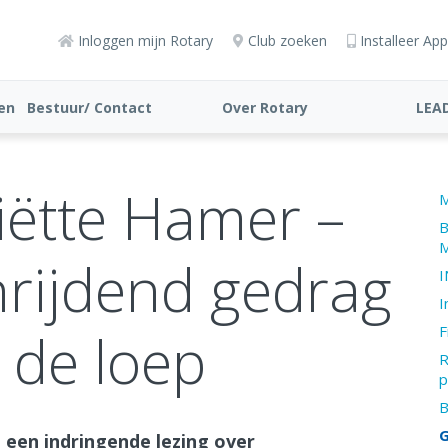
Inloggen mijn Rotary
Club zoeken
Installeer App
ten
Bestuur/ Contact
Over Rotary
LEA
iëtte Hamer –
M
B
M
rijdend gedrag
I
I
 de loep
F
R
p
B
G
– een indringende lezing over