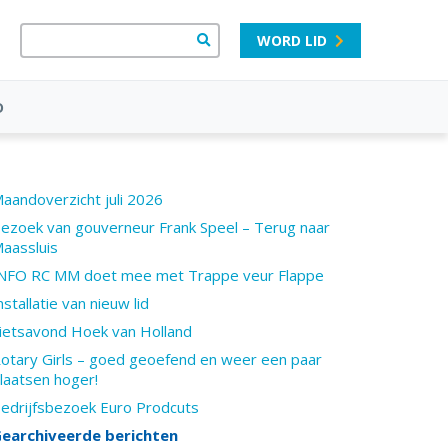
WORD LID
D
aandoverzicht juli 2026
ezoek van gouverneur Frank Speel – Terug naar
aassluis
NFO RC MM doet mee met Trappe veur Flappe
nstallatie van nieuw lid
ietsavond Hoek van Holland
otary Girls – goed geoefend en weer een paar
laatsen hoger!
edrijfsbezoek Euro Prodcuts
earchiveerde berichten