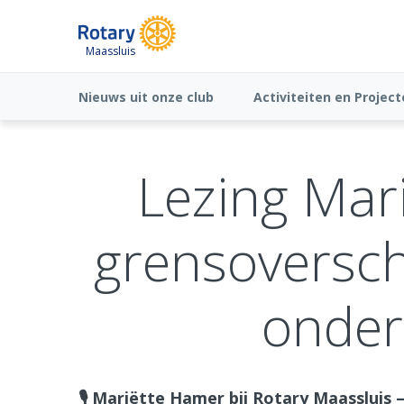
Maassluis
Nieuws uit onze club
Activiteiten en Projec
Lezing Mar
grensoversch
onder
🎙️ Mariëtte Hamer bij Rotary Maassluis 