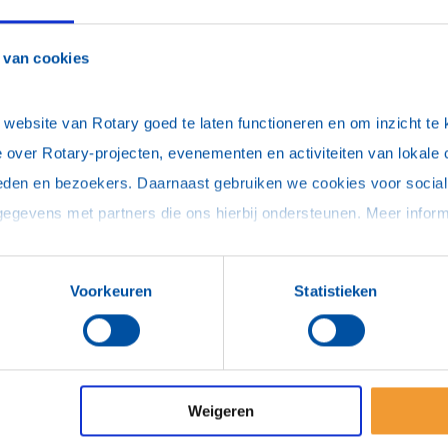
 grootste wereldomspannend NGO-netwerk van
n voor Gezondheid, Vrede & Conflictbeheersing,
 van cookies
milieu, Economische & Sociale ontwikkeling,
etisering, in de ruimste zin des woords.
ebsite van Rotary goed te laten functioneren en om inzicht te kr
H
voor meer Rotaryleden dan alleen van deze
 over Rotary-projecten, evenementen en activiteiten van lokale 
V
rwerp te verdiepen (of zich in sommige gevallen
eden en bezoekers. Daarnaast gebruiken we cookies voor social 
 middels Fundraising).
D
w gegevens achterlaat in de volgende mailbox
g nogmaals uitgenodigd kan worden dit
Voorkeuren
Statistieken
p een andere clublocatie.
y District 1600.
Weigeren