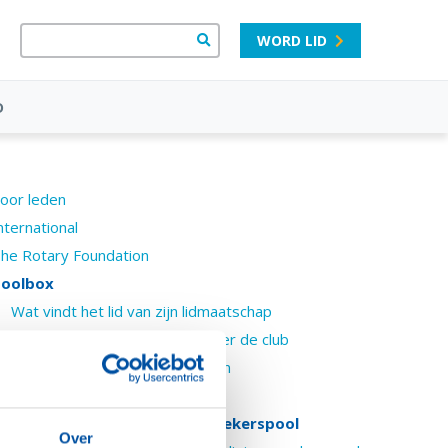
WORD LID
D
oor leden
nternational
he Rotary Foundation
oolbox
Wat vindt het lid van zijn lidmaatschap
Hoe tevreden zijn de leden over de club
Hulpmiddel bij Rotary projecten
Tools voor je club
Bedankje en uitnodiging Sprekerspool
Over