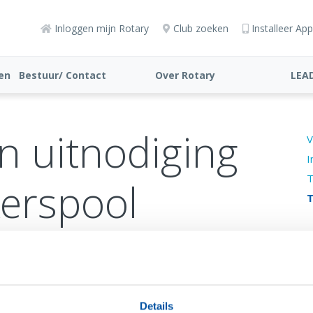
Inloggen mijn Rotary
Club zoeken
Installeer App
ten
Bestuur/ Contact
Over Rotary
LEA
n uitnodiging
V
I
T
erspool
T
toegesproken heeft!
Details