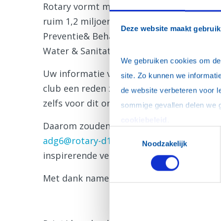
Rotary vormt met haar 35.000 clubs het
ruim 1,2 miljoen mensen die zich inzette
Deze website maakt gebruik
Preventie& Behandeling van ziektes, Leef
Water & Sanitatie, Basisonderwijs & Alfab
We gebruiken cookies om de w
Uw informatie van vanavond kan wellicht 
site. Zo kunnen we informatie
club een reden zijn zich meer in dit onde
de website verbeteren voor l
zelfs voor dit onderwerp te gaan inzetten
cookiebeleid
.
Daarom zouden wij het waarderen als u u
Toestemmingsselectie
adg6@rotary-d1600.nl
, zodat u in overle
Noodzakelijk
inspirerende verhaal opnieuw te houden o
Met dank namens de gouverneur van Rotar