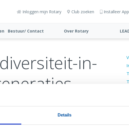
Inloggen mijn Rotary
Club zoeken
Installeer App
ten
Bestuur/ Contact
Over Rotary
LEA
versiteit-in-
V
I
T
generaties
T
H
V
ties
Details
in verschillende werelden opgegroeid. Kinderen
n van 25 zijn opgegroeid met spelcomputers en