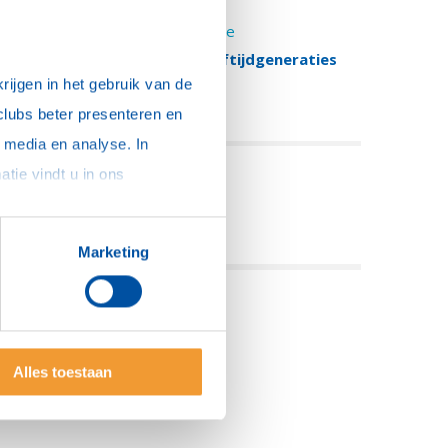
Workshops
Workshop-diversiteit-en-inclusie
Workshop-diversiteit-in-leeftijdgeneraties
ijgen in het gebruik van de 
Workshop-toets-je-intuitie
Commisieleden
clubs beter presenteren en 
media en analyse. In 
sommige gevallen delen we gegevens met partners die ons hierbij ondersteunen. Meer informatie vindt u in ons 
eel deze pagina:
Marketing
Alles toestaan