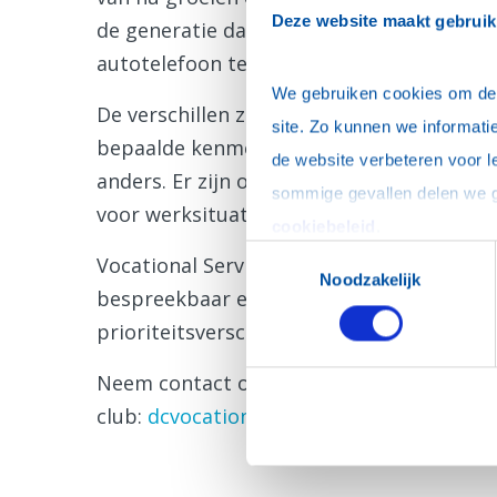
Deze website maakt gebruik
de generatie daarvoor heeft de pc ontde
autotelefoon te hebben?
We gebruiken cookies om de w
De verschillen zijn niet alleen op techni
site. Zo kunnen we informatie
bepaalde kenmerken. Vaak herken je dat w
de website verbeteren voor l
anders. Er zijn ook verschillen in leiders
voor werksituaties en jullie club?
cookiebeleid
.
Toestemmingsselectie
Vocational Service heeft een workshop ont
Noodzakelijk
bespreekbaar en daarmee hanteerbaar mak
prioriteitsverschillen op je club en in je w
Neem contact op voor de mogelijkheden e
club:
dcvocational@rotary-d1600.nl