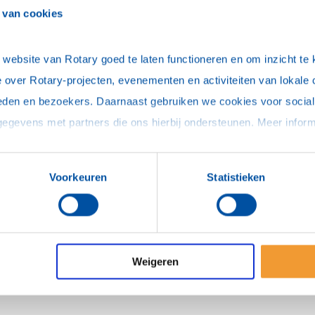
 van cookies
kt. Wie weet nog hoe bijzonder het was om een
ebsite van Rotary goed te laten functioneren en om inzicht te kr
sch gebied. We spreken over generaties met
 over Rotary-projecten, evenementen en activiteiten van lokale 
el, nieuwe generaties leggen prioriteiten
eden en bezoekers. Daarnaast gebruiken we cookies voor social 
chapsstijl en communicatiestijl. Wat betekent dit
D
wikkeld waarbij we dit soort verschillen
Voorkeuren
Statistieken
en. Hoe benut je leeftijds- en
erk?
n/of het plannen van een workshop bij uw
Weigeren