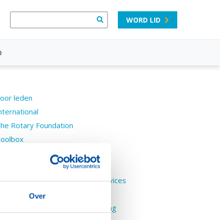
WORD LID
D
oor leden
nternational
he Rotary Foundation
oolbox
andboek D1600
ocational
Aan de slag met vocational services
PowerPoint-presentatie
Over
Morele dilemmas met uitwerking