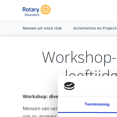
Maassluis
Nieuws uit onze club
Activiteiten en Projec
Workshop-di
leeftijd
Workshop: diversiteit in leeftijd/genera
Toestemming
Mensen van verschillende leeftijden zijn 
van nu groeien op met een iPad, jongere