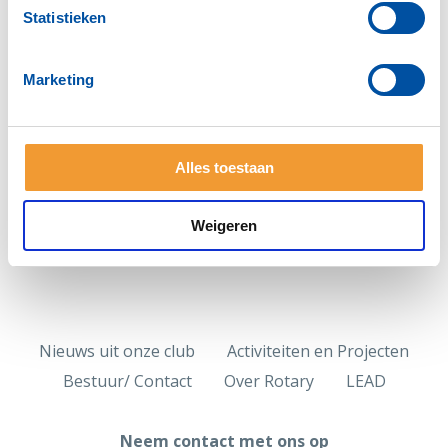
Statistieken
Workshop-toets-je-intuitie
Commisieleden
Marketing
Deel deze pagina:
Alles toestaan
Weigeren
Nieuws uit onze club
Activiteiten en Projecten
Bestuur/ Contact
Over Rotary
LEAD
Neem contact met ons op