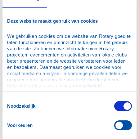
plannen van een workshop bij uw club:
dcvocational@rotary-d1600.nl
Deze website maakt gebruik van cookies
We gebruiken cookies om de website van Rotary goed te 
Voor leden
laten functioneren en om inzicht te krijgen in het gebruik 
van de site. Zo kunnen we informatie over Rotary-
International
projecten, evenementen en activiteiten van lokale clubs 
The Rotary Foundation
beter presenteren en de website verbeteren voor leden 
Toolbox
en bezoekers. Daarnaast gebruiken we cookies voor 
social media en analyse. In sommige gevallen delen we 
Handboek D1600
gegevens met partners die ons hierbij ondersteunen. 
Vocational
Meer informatie vindt u in ons 
cookiebeleid
.
Aan de slag met vocational services
Toestemmingsselectie
PowerPoint-presentatie
Noodzakelijk
Morele dilemmas met uitwerking
Workshops
Voorkeuren
Workshop-diversiteit-en-inclusie
Workshop-diversiteit-in-leeftijdgeneraties