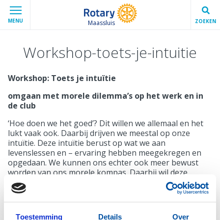
MENU
ZOEKEN
Maassluis
Workshop-toets-je-intuitie
Workshop: Toets je intuïtie
omgaan met morele dilemma’s op het werk en in
de club
‘Hoe doen we het goed’? Dit willen we allemaal en het
lukt vaak ook. Daarbij drijven we meestal op onze
intuïtie. Deze intuïtie berust op wat we aan
levenslessen en – ervaring hebben meegekregen en
opgedaan. We kunnen ons echter ook meer bewust
worden van ons morele kompas. Daarbij wil deze
workshop helpen door concreet te maken welke
afwegingen je kunt maken bij een moreel dilemma. En
hoe je dat kunt aanpakken.
Toestemming
Details
Over
Neem contact op voor de mogelijkheden en/of het