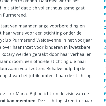
 lokale betrokkenen. Daarmee wordt het
B
F
initiatief dat zich vol enthousiasme gaat
K
in Purmerend.
B
sultaat van maandenlange voorbereiding en
Z
 haar wens voor een stichting onder de
D
ryclub Purmerend Weidevenne in het voorjaar
I
de over haar inzet voor kinderen in kwetsbare
Z
A
n Rotary werden geraakt door haar verhaal en
K
haar droom: een officiële stichting die haar
‘
duurzaam voortzetten. Behalve hulp bij de
E
ngst van het jubileumfeest aan de stichting
F
Z
zitter Marco Bijl belichtten de visie van de
E
P
kind kan meedoen
. De stichting streeft ernaar