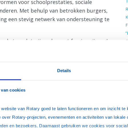
T
ormen voor schoolprestaties, sociale
R
inderen. Met behulp van betrokken burgers,
K
ting een stevig netwerk van ondersteuning te
F
“
de twee loterijrondes met fraaie prijzen. In
C
V
ee de financiële opbrengst van het feest
O
tichting Kansrijke Kinderen Purmerend een
B
emoet zien.
Details
‘
C
W
 van cookies
M
W
ebsite van Rotary goed te laten functioneren en om inzicht te kr
R
 over Rotary-projecten, evenementen en activiteiten van lokale 
G
eden en bezoekers. Daarnaast gebruiken we cookies voor social 