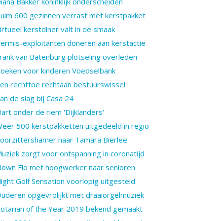
iana Bakker koninklijk onderscheiden
uim 600 gezinnen verrast met kerstpakket
irtueel kerstdiner valt in de smaak
ermis-exploitanten doneren aan kerstactie
rank van Batenburg plotseling overleden
oeken voor kinderen Voedselbank
en rechttoe rechtaan bestuurswissel
an de slag bij Casa 24
art onder de riem 'Dijklanders'
eer 500 kerstpakketten uitgedeeld in regio
oorzittershamer naar Tamara Bierlee
uziek zorgt voor ontspanning in coronatijd
lown Flo met hoogwerker naar senioren
ight Golf Sensation voorlopig uitgesteld
uderen opgevrolijkt met draaiorgelmuziek
otarian of the Year 2019 bekend gemaakt