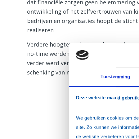
dat financiële zorgen geen belemmering v
ontwikkeling of het zelfvertrouwen van k
bedrijven en organisaties hoopt de stich
realiseren.
Verdere hoogtepunten van de avond waren 
no-time werden alle loten verkocht waarm
verder werd verhoogd. Uiteindelijk kan S
schenking van ruim drieduizend Euro teg
Toestemming
Deze website maakt gebruik
We gebruiken cookies om de w
site. Zo kunnen we informatie
de website verbeteren voor l