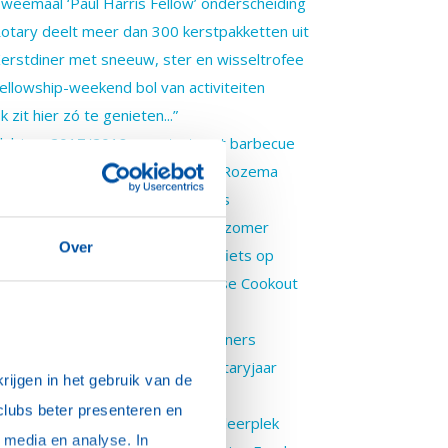
weemaal ‘Paul Harris Fellow’ onderscheiding
otary deelt meer dan 300 kerstpakketten uit
erstdiner met sneeuw, ster en wisseltrofee
ellowship-weekend bol van activiteiten
Ik zit hier zó te genieten...”
lubjaar 2017/2018 van start met barbecue
oorzitters-hamer voor Suzanne Rozema
p stap met de summercamp kids
ewoners van Zuidland vieren de zomer
Over
Heel Purmerend Bakt’ levert bakfiets op
actus in de prijzen bij Waterlandse Cookout
intercarrousel 2017
uzikaal uitje voor Zuidland-bewoners
aardevolle start 2e helft van Rotaryjaar
ijgen in het gebruik van de 
otary deelt kerstpakketten uit
clubs beter presenteren en 
randcafé in ‘Heel Europa’ mooie leerplek
media en analyse. In 