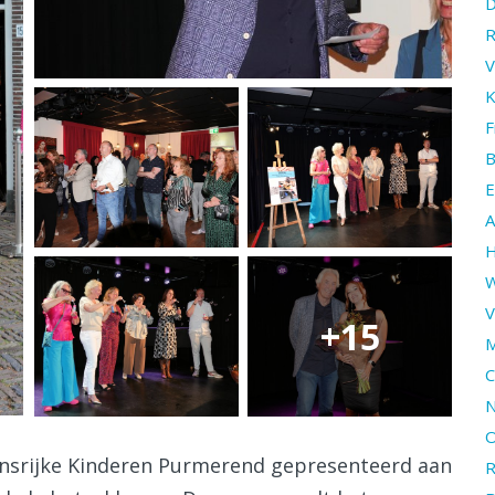
D
R
V
K
F
B
E
A
H
W
V
+15
M
C
N
O
ansrijke Kinderen Purmerend gepresenteerd aan
R