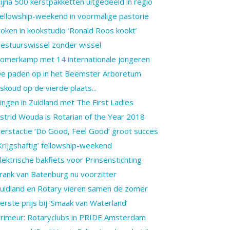
ijna 500 kerstpakketten uitgedeeld in regio
ellowship-weekend in voormalige pastorie
oken in kookstudio ‘Ronald Roos kookt’
estuurswissel zonder wissel
omerkamp met 14 internationale jongeren
e paden op in het Beemster Arboretum
Jskoud op de vierde plaats...
ingen in Zuidland met The First Ladies
strid Wouda is Rotarian of the Year 2018
erstactie ‘Do Good, Feel Good’ groot succes
Krijgshaftig’ fellowship-weekend
lektrische bakfiets voor Prinsenstichting
rank van Batenburg nu voorzitter
uidland en Rotary vieren samen de zomer
erste prijs bij ‘Smaak van Waterland’
rimeur: Rotaryclubs in PRIDE Amsterdam