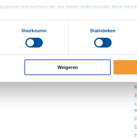
H
F
N
C
Voorkeuren
Statistieken
N
F
L
H
Weigeren
V
J
K
3
U
w
D
D
T