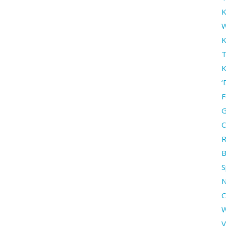
K
W
K
T
K
‘
F
G
C
R
B
S
N
C
W
V