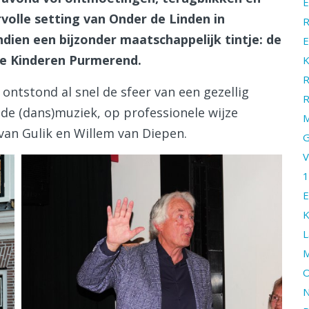
E
rvolle setting van Onder de Linden in
R
en een bijzonder maatschappelijk tintje: de
E
jke Kinderen Purmerend.
K
R
ntstond al snel de sfeer van een gezellig
R
de (dans)muziek, op professionele wijze
M
van Gulik en Willem van Diepen.
G
V
1
E
K
L
M
O
N