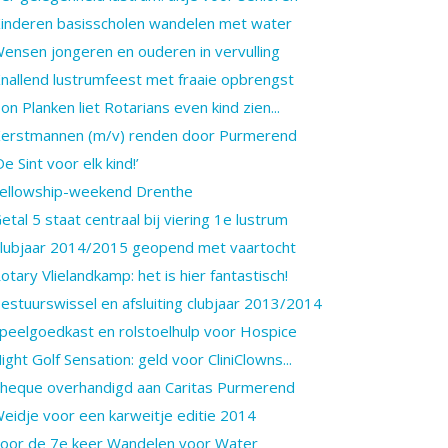
inderen basisscholen wandelen met water
ensen jongeren en ouderen in vervulling
nallend lustrumfeest met fraaie opbrengst
on Planken liet Rotarians even kind zien...
erstmannen (m/v) renden door Purmerend
De Sint voor elk kind!’
ellowship-weekend Drenthe
etal 5 staat centraal bij viering 1e lustrum
lubjaar 2014/2015 geopend met vaartocht
otary Vlielandkamp: het is hier fantastisch!
estuurswissel en afsluiting clubjaar 2013/2014
peelgoedkast en rolstoelhulp voor Hospice
ight Golf Sensation: geld voor CliniClowns...
heque overhandigd aan Caritas Purmerend
eidje voor een karweitje editie 2014
oor de 7e keer Wandelen voor Water