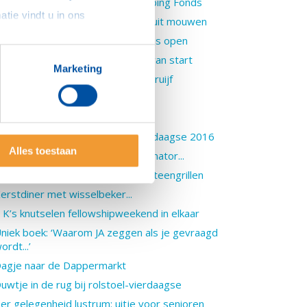
IV/Aids bestrijding via Simon Ebbing Fonds
sommige gevallen delen we gegevens met partners die ons hierbij ondersteunen. Meer informatie vindt u in ons 
ellowship-weekend met handen uit mouwen
ieuwe kabelbaan in Kinderparadijs open
lubjaar 2016/2017 gaat varend van start
Marketing
ieuwe voorzitter Ruud van der Kruijf
ietsende Rotarians gesponsord
entekriebels...
elpende handen bij rolstoel-vierdaagse 2016
Alles toestaan
an IT projectmanager tot zwerfinator...
aar 2016 begint met bowlen en steengrillen
erstdiner met wisselbeker...
 K’s knutselen fellowshipweekend in elkaar
niek boek: ‘Waarom JA zeggen als je gevraagd
ordt...’
agje naar de Dappermarkt
uwtje in de rug bij rolstoel-vierdaagse
er gelegenheid lustrum: uitje voor senioren