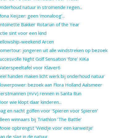
nderhoud natuur in stromende regen...
ona Keijzer: geen 'monaloog'...
ntoinette Bakker Rotarian of the Year
ctie sint voor een kind
ellowship-weekend Arcen
omertour: jongeren uit alle windstreken op bezoek
uccesvolle Night Golf Sensation ‘fore’ KiKa
aterspeeltafel voor Klaver6
eel handen maken licht werk bij onderhoud natuur
lowerpower: bezoek aan Flora Holland Aalsmeer
erstmannen (m/v) rennen in Santa Run
oor wie klopt daar kinderen...
ag en nacht golfen voor ‘Spieren voor Spieren’
lleen winnaars bij Triathlon ‘The Battle’
ooie opbrengst ‘Weidje voor een karweitje’
an de slag in de natuur