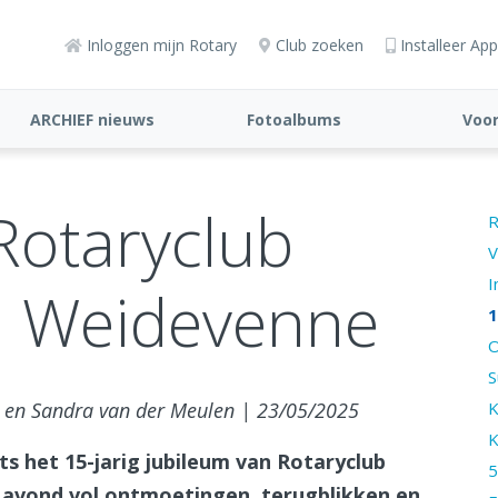
Inloggen mijn Rotary
Club zoeken
Installeer App
ARCHIEF nieuws
Fotoalbums
Voor
Rotaryclub
R
V
I
 Weidevenne
1
O
S
K
n en Sandra van der Meulen | 23/05/2025
K
ts het 15-jarig jubileum van Rotaryclub
5
 avond vol ontmoetingen, terugblikken en