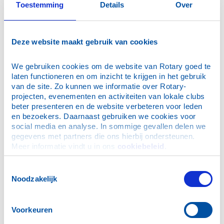
Toestemming
Details
Over
Deze website maakt gebruik van cookies
We gebruiken cookies om de website van Rotary goed te 
laten functioneren en om inzicht te krijgen in het gebruik 
van de site. Zo kunnen we informatie over Rotary-
Al bijna 15 jaar is onze club actief betrokken bij de
projecten, evenementen en activiteiten van lokale clubs 
organisatie van het Rotary Kinderkamp (v/h Rotary
beter presenteren en de website verbeteren voor leden 
Vlielandkamp); een vakantiekamp georganiseerd voor
en bezoekers. Daarnaast gebruiken we cookies voor 
kwetsbare kinderen die niet met vakantie kunnen,
social media en analyse. In sommige gevallen delen we 
bijvoorbeeld als gevolg van financiële nood of door
gegevens met partners die ons hierbij ondersteunen. 
bijzondere gezinsomstandigheden. De
Meer informatie vindt u in ons 
cookiebeleid
.
groepsaccommodatie op Vlieland was niet langer meer
beschikbaar en daarom verhuist het kamp in 2023
Toestemmingsselectie
naar Schiermonnikoog.
Noodzakelijk
04/02/2023
Voorkeuren
Spelletjesochtend bewoners