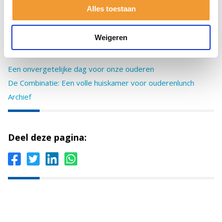
Now bij Basisschool De Piramide
Alles toestaan
Feestelijke opening snoezeltuin
Nieuwe voorzitter voor Rotary Ridderkerk
Weigeren
Rotary Ridderkerk in actie voor Ontwikkelcentrum De
Metronoom Slikkerveer
Een onvergetelijke dag voor onze ouderen
De Combinatie: Een volle huiskamer voor ouderenlunch
Archief
Deel deze pagina: