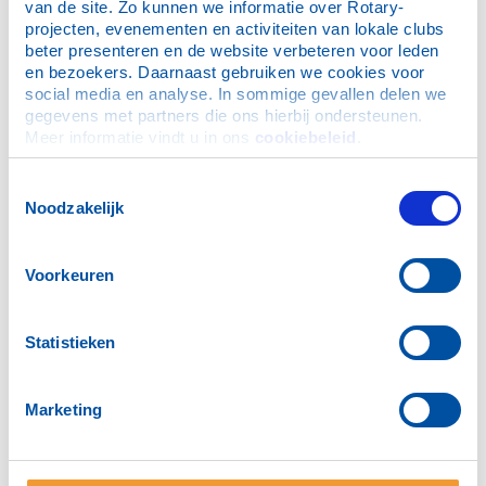
van de site. Zo kunnen we informatie over Rotary-
projecten, evenementen en activiteiten van lokale clubs 
beter presenteren en de website verbeteren voor leden 
en bezoekers. Daarnaast gebruiken we cookies voor 
social media en analyse. In sommige gevallen delen we 
gegevens met partners die ons hierbij ondersteunen. 
Foto: Berend Groeneveld
Meer informatie vindt u in ons 
cookiebeleid
.
Toestemmingsselectie
Noodzakelijk
Nieuws
Rotary Ridderkerk overhandigt € 11.000 aan het Huys ten
Voorkeuren
Donck
Nieuwe rolstoeltoegankelijke trampoline geopend bij
Metronoom in Slikkerveer
Statistieken
Rotary Ridderkerk ondersteunt Voedselbank met
opbrengst wijnproeverij
Marketing
Rotaryclub Ridderkerk maakt lunch voor eenzame ouderen
mogelijk
Rotary Ridderkerk plant 1.000 tulpenbollen voor End Polio