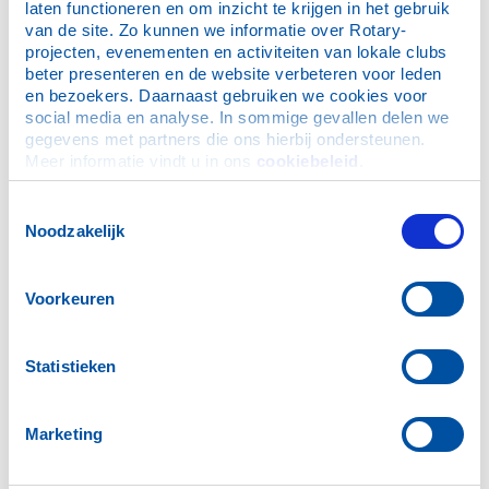
laten functioneren en om inzicht te krijgen in het gebruik 
van de site. Zo kunnen we informatie over Rotary-
projecten, evenementen en activiteiten van lokale clubs 
beter presenteren en de website verbeteren voor leden 
en bezoekers. Daarnaast gebruiken we cookies voor 
social media en analyse. In sommige gevallen delen we 
gegevens met partners die ons hierbij ondersteunen. 
Meer informatie vindt u in ons 
cookiebeleid
.
Toestemmingsselectie
Noodzakelijk
Voorkeuren
Statistieken
Het bestuur
Marketing
clubjaar
beleidsplan verantwoording stichting community service