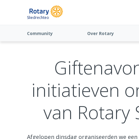
Sliedrechteo
Community
Over Rotary
Giftenavon
initiatieven 
van Rotary S
Afgelopen dinsdag organiseerden we een 