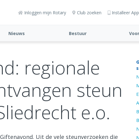
Inloggen mijn Rotary
Club zoeken
Installeer App
Nieuws
Bestuur
Voor
d: regionale
G
s
N
ontvangen steun
M
E
liedrecht e.o.
A
B
B
N
Giftenavond. Uit de vele steunverzoeken die
N