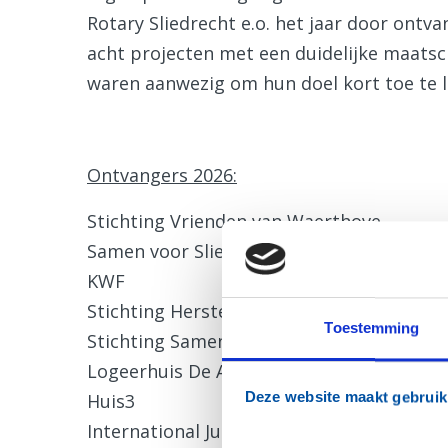
Rotary Sliedrecht e.o. het jaar door ont
acht projecten met een duidelijke maats
waren aanwezig om hun doel kort toe te 
Ontvangers 2026:
Stichting Vrienden van Waerthove
Samen voor Sliedrecht
KWF
Stichting Herstelhuis Elim
Toestemming
Stichting Samen op pad HaGi
Logeerhuis De Ark
Deze website maakt gebruik
Huis3
International Justice Mission