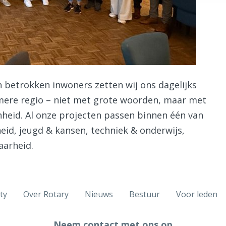
n betrokken inwoners zetten wij ons dagelijks
amere regio – niet met grote woorden, maar met
nheid. Al onze projecten passen binnen één van
eid, jeugd & kansen, techniek & onderwijs,
aarheid.
ty
Over Rotary
Nieuws
Bestuur
Voor leden
Neem contact met ons op