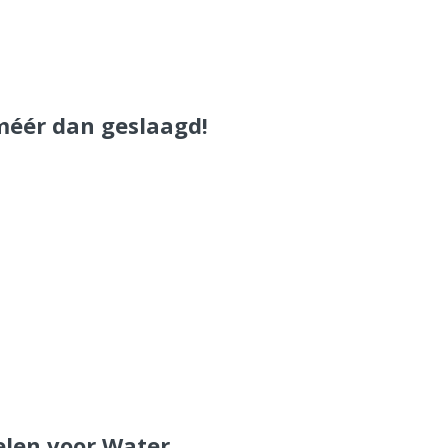
méér dan geslaagd!
elen voor Water