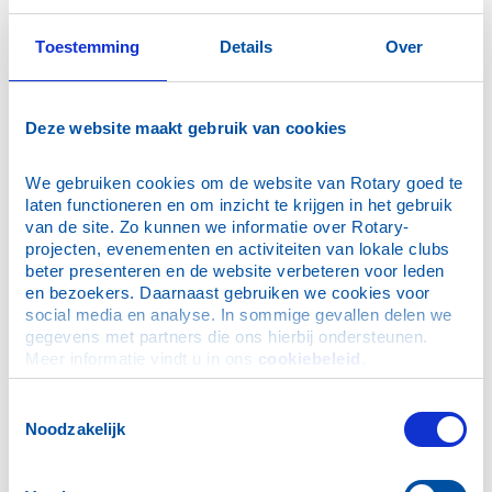
penningmeester@rotaryclubettenleur.nl
Toestemming
Details
Over
webmaster@rotaryclubettenleur.nl
media@rotaryclubettenleur.nl
Deze website maakt gebruik van cookies
iqquiz@rotaryclubettenleur.nl
haringproeverij@rotaryclubettenleur.nl
We gebruiken cookies om de website van Rotary goed te 
laten functioneren en om inzicht te krijgen in het gebruik 
van de site. Zo kunnen we informatie over Rotary-
projecten, evenementen en activiteiten van lokale clubs 
beter presenteren en de website verbeteren voor leden 
en bezoekers. Daarnaast gebruiken we cookies voor 
social media en analyse. In sommige gevallen delen we 
gegevens met partners die ons hierbij ondersteunen. 
Meer informatie vindt u in ons 
cookiebeleid
.
Toestemmingsselectie
Noodzakelijk