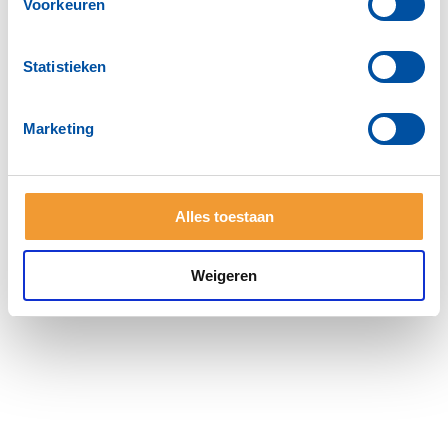
Voorkeuren
Bestuur
mailadressen
Statistieken
Clubbestuur & Contact
oud voorzitters
Marketing
clubprofiel 2025
Alles toestaan
Weigeren