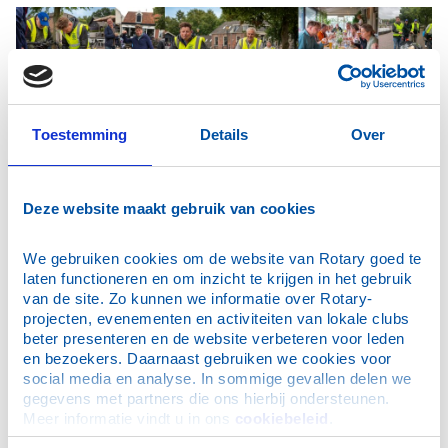
Toestemming
Details
Over
Deze website maakt gebruik van cookies
We gebruiken cookies om de website van Rotary goed te 
laten functioneren en om inzicht te krijgen in het gebruik 
van de site. Zo kunnen we informatie over Rotary-
projecten, evenementen en activiteiten van lokale clubs 
ONZE ACTIVITEITEN
beter presenteren en de website verbeteren voor leden 
50 jaar Rotaryclub Hattem-Heerde
en bezoekers. Daarnaast gebruiken we cookies voor 
social media en analyse. In sommige gevallen delen we 
Paul Harris Fellow Award aan Wim Leeuwis
gegevens met partners die ons hierbij ondersteunen. 
kerstactie-2025
Meer informatie vindt u in ons 
cookiebeleid
.
3 december 2025 Sinterklaas voor COA