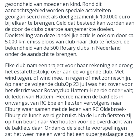
gezondheid van moeder en kind. Rond dit
aandachtsgebied worden speciale activiteiten
georganiseerd met als doel gezamenlijk 100.000 euro
bij elkaar te brengen. Geld dat besteed kan worden aan
de door de clubs daartoe aangemerkte doelen.
Doelstelling van deze landelijke actie is ook om door ca.
5.000 km emissieloos van club naar club te fietsen, de
bekendheid van de 500 Rotary clubs in Nederland
onder de aandacht te brengen.
Elke club nam een traject voor haar rekening en droeg
het estafettestokje over aan de volgende club. Met
wind tegen, of wind mee, in regen of met zonneschijn,
óp naar de volgende club.Op 23 juli was het zover voor
het district waar Rotaryclub Hattem-Heerde onder valt;
de leden van Hattem -Heerde namen de bakfiets in
ontvangst van RC Epe en fietsten vervolgens naar
Elburg waar samen met de leden van RC Oldebroek-
Elburg de lunch werd gebruikt. Na de lunch fietsten zij
op hun beurt naar Vierhouten voor de overdracht van
de bakfiets daar. Ondanks de slechte voorspellingen
zat het weer mee en werd het een supergeslaagde dag.