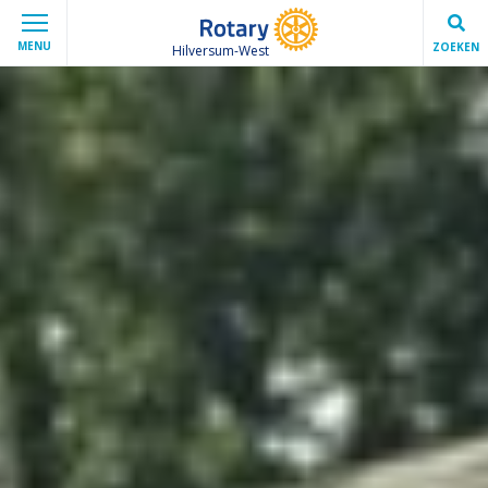
MENU
ZOEKEN
Hilversum-West