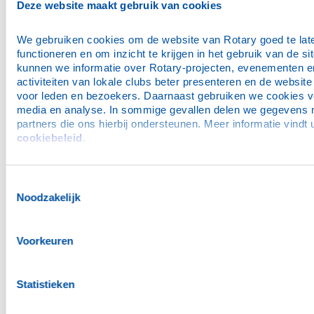
Deze website maakt gebruik van cookies
industrieel management
voedingsmiddelenind
We gebruiken cookies om de website van Rotary goed te late
industriële automatisering
waterschappen/com
functioneren en om inzicht te krijgen in het gebruik van de sit
kunnen we informatie over Rotary-projecten, evenementen en
installatiebedrijven
welzijnswerk
activiteiten van lokale clubs beter presenteren en de website
voor leden en bezoekers. Daarnaast gebruiken we cookies vo
juwelier
zorgverzekeringen
media en analyse. In sommige gevallen delen we gegevens m
kaasgroothandel
cookiebeleid
.
Toestemmingsselectie
Noodzakelijk
Clubgegevens
Het bestuur
Classificaties Rotaryclub Oosterwolde
Voorkeuren
Contact
Statistieken