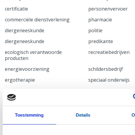
certificatie
personenvervoer
commerciële dienstverlening
pharmacie
diergeneeskunde
politie
diergeneeskunde
predikante
ecologisch verantwoorde
recreatiebedrijven
producten
energievoorziening
schildersbedrijf
ergotherapie
speciaal onderwijs
farmacie
tandheelkunde
fiscalist
transport
fysiotherapie/acupunctuur
uitgeverij
Toestemming
Details
O
gem. publieke werken
veehouderij
human resources
verpakkingen