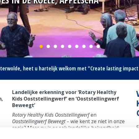
sterwolde, heet u hartelijk welkom met
"Create lasting impact
Landelijke erkenning voor ‘Rotary Healthy
m,
Kids Ooststellingwerf’ en ‘Ooststellingwerf
Beweegt’
Rotary Healthy Kids Ooststellingwerf
en
Ooststellingwerf Beweegt
– wie kent ze niet in onze
5
regio? Maar nu is er ook landelijke bekendheid:
Rotaryleden Ate Buiteveld, Foeke Kuiper en
W