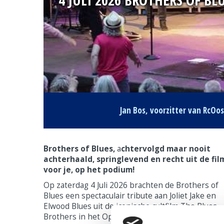
Jan Bos,
voorzitter van RcOo
Brothers of Blues,
a
chtervolgd maar nooit
achterhaald, springlevend en recht uit de fil
voor je, op het podium!
Op zaterdag 4 Juli 2026 brachten de Brothers of
Blues een spectaculair tribute aan Joliet Jake en
Elwood Blues uit de iconische cultfilm The Blues
Brothers in het Openluchttheater De Koele in