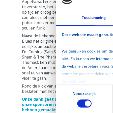
Appelscha. Leek een bui regen nog het optreden
te verstoren, het knapte op en de ban kon mooi
op tijd en droog beginnen. Een 10-koppige band,
compleet met een ruime blazerssectie, blies het
Toestemming
publiek omver met een mix van blues, rock-‘n-roll
soul en funk.
Deze website maakt gebruik
Naast de bekende klassiekers heeft Brothers of
Blues het originele repertoire uitgebreid met
eerlijke, ambachtelijke soulmuziek zoals Hold On
We gebruiken cookies om de w
I’m Coming (Sam & Dave), Wooly Bully (Sam The
Sham & The Pharaohs) en Walking The Dog (Ruf
site. Zo kunnen we informatie
Thomas). Een muzikale rondreis door het hart va
de website verbeteren voor l
de Amerikaanse muziekhistorie. Dat verleidde al
snel tal van aanwezigen me de voetjes van de
vloer te gaan.
cookiebeleid
.
Rond de klok van elf uur werd hun optreden
Toestemmingsselectie
besloten met het welbekende “Everybody”.
Noodzakelijk
Onze dank gaat uit naar alle bezoekers en
onze sponsoren die dit evenement mogelijk
hebben gemaakt.