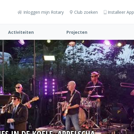
Inloggen mijn Rotary
Club zoeken
Installeer App
Activiteiten
Projecten
UES IN DE KOELE, APPELSCHA