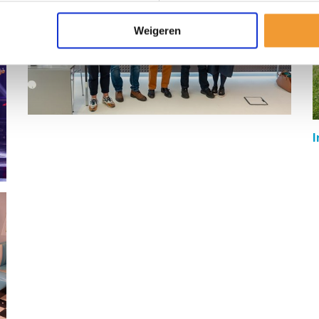
Weigeren
I