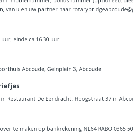
aam, mobielnummer, bondsnummer (optioneel), diee
en, van u en uw partner naar rotarybridgeabcoude
 uur, einde ca 16.30 uur
Sporthuis Abcoude, Geinplein 3, Abcoude
iefjes
ur in Restaurant De Eendracht, Hoogstraat 37 in Abc
 over te maken op bankrekening NL64 RABO 0365 5038