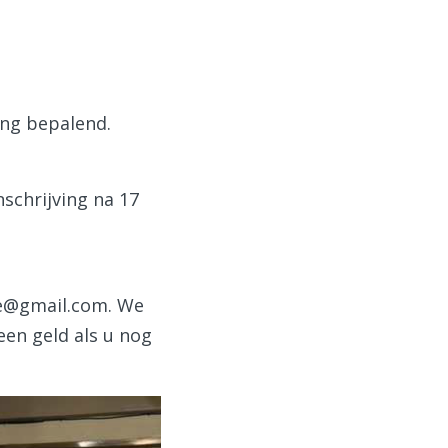
ing bepalend.
nschrijving na 17
de@gmail.com. We
en geld als u nog