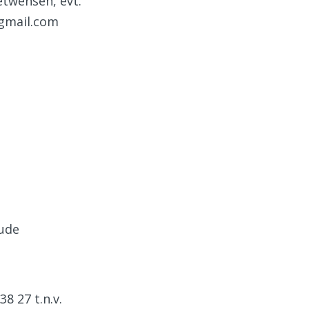
twensen, evt.
@gmail.com
oude
 27 t.n.v.