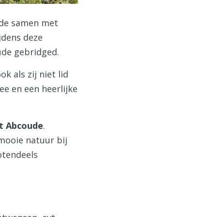
oude samen met
jdens deze
ude gebridged.
 als zij niet lid
ee en een heerlijke
rt Abcoude
.
mooie natuur bij
otendeels