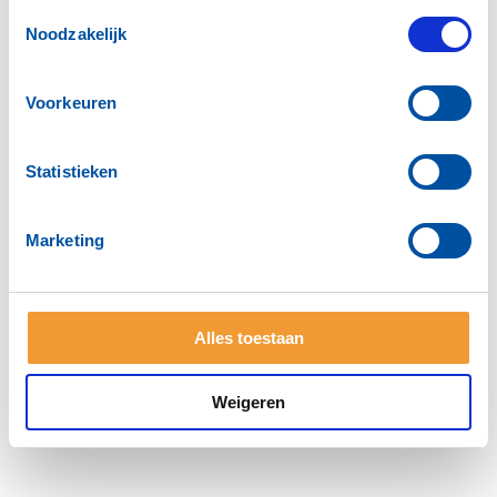
Toestemmingsselectie
Noodzakelijk
Voorkeuren
Statistieken
Marketing
ANBI
LEAD2
Activiteiten
Bestuur
Voor leden
PERS
Alles toestaan
Neem contact met ons op
Weigeren
© 2026 Rotary in Nederland.