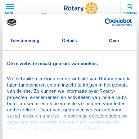
MENU
ZOEKEN
Wageningen-Bergpoort
PERS
Toestemming
Details
Over
Deze website maakt gebruik van cookies
PERS
IJsstokschieten 2018
We gebruiken cookies om de website van Rotary goed te 
Dennenappelactie in Stad Wageningen
laten functioneren en om inzicht te krijgen in het gebruik 
van de site. Zo kunnen we informatie over Rotary-
projecten, evenementen en activiteiten van lokale clubs 
beter presenteren en de website verbeteren voor leden 
Deel deze pagina:
en bezoekers. Daarnaast gebruiken we cookies voor 
social media en analyse. In sommige gevallen delen we 
gegevens met partners die ons hierbij ondersteunen. 
Meer informatie vindt u in ons 
cookiebeleid
.